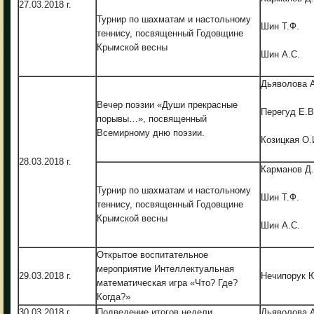
27.03.2018 г.
Турнир по шахматам и настольному
Шин Т.Ф.
теннису, посвященный Годовщине
Крымской весны
Шин А.С.
Дьяволова А
Вечер поэзии «Души прекрасные
Перегуд Е.В
порывы…», посвященный
Всемирному дню поэзии.
Козицкая О.
28.03.2018 г.
Карманов Д.
Турнир по шахматам и настольному
Шин Т.Ф.
теннису, посвященный Годовщине
Крымской весны
Шин А.С.
Открытое воспитательное
мероприятие Интеллектуальная
29.03.2018 г.
Нечипорук 
математическая игра «Что? Где?
Когда?»
30.03.2018 г.
Подведение итогов недели
Дьяволова А