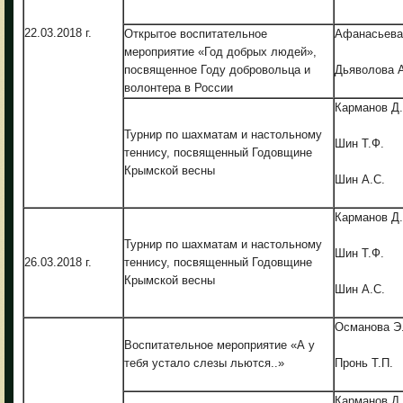
22.03.2018 г.
Открытое воспитательное
Афанасьева
мероприятие «Год добрых людей»,
посвященное Году добровольца и
Дьяволова А
волонтера в России
Карманов Д.
Турнир по шахматам и настольному
Шин Т.Ф.
теннису, посвященный Годовщине
Крымской весны
Шин А.С.
Карманов Д.
Турнир по шахматам и настольному
Шин Т.Ф.
26.03.2018 г.
теннису, посвященный Годовщине
Крымской весны
Шин А.С.
Османова Э
Воспитательное мероприятие «А у
тебя устало слезы льются..»
Пронь Т.П.
Карманов Д.