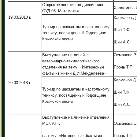
Открытое занятие по дисциплине
Харламова 
ОУД.03. Математика
19.03.2018 г.
Карманов Д.
Турнир по шахматам и настольному
Шин Т.Ф.
теннису, посвященный Годовщине
Крымской весны
Шин А.С.
Выступление на линейке
Османова Э
ветеринарно-технологического
отделения на тему: «Интересные
Пронь Т.П.
факты из жизни Д.И.Менделеева»
Карманов Д.
20.03.2018 г.
Турнир по шахматам и настольному
Шин Т.Ф.
теннису, посвященный Годовщине
Крымской весны
Шин А.С.
Выступление на линейке отделения
МЭК АПК
Османова Э
на тему: «Интересные факты из
Пронь Т.П.