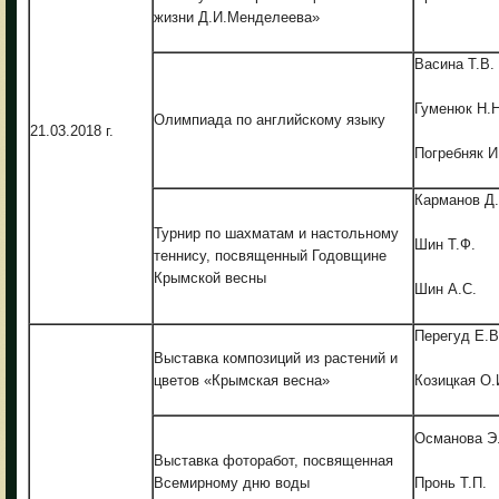
жизни Д.И.Менделеева»
Васина Т.В.
Гуменюк Н.Н
Олимпиада по английскому языку
21.03.2018 г.
Погребняк И
Карманов Д.
Турнир по шахматам и настольному
Шин Т.Ф.
теннису, посвященный Годовщине
Крымской весны
Шин А.С.
Перегуд Е.В
Выставка композиций из растений и
цветов «Крымская весна»
Козицкая О.
Османова Э
Выставка фоторабот, посвященная
Всемирному дню воды
Пронь Т.П.