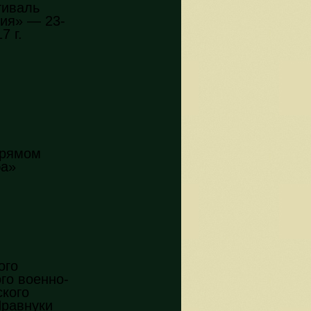
тиваль
ия» — 23-
7 г.
прямом
ба»
ого
го военно-
ского
Правнуки