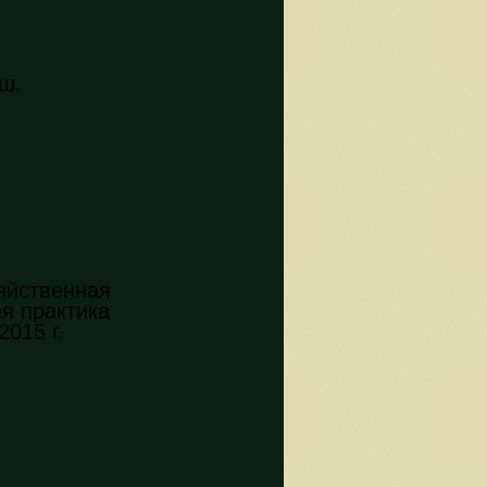
ш.
яйственная
я практика
015 г.