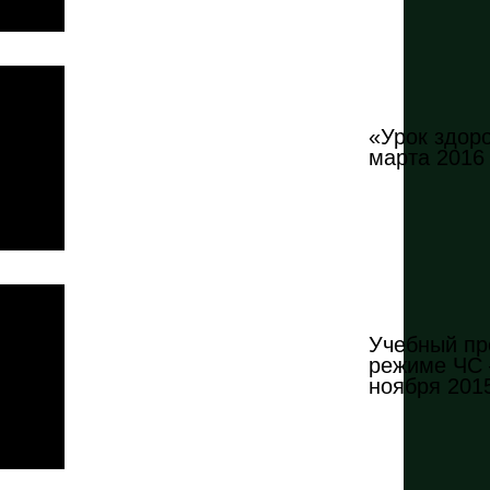
«Урок здор
марта 2016 
Учебный пр
режиме ЧС
ноября 2015