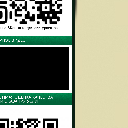
чения
ком
шла
уппа ВКонтакте для абитуриентов
кторов
О
РНОЕ ВИДЕО
в
ное
СИМАЯ ОЦЕНКА КАЧЕСТВА
Й ОКАЗАНИЯ УСЛУГ