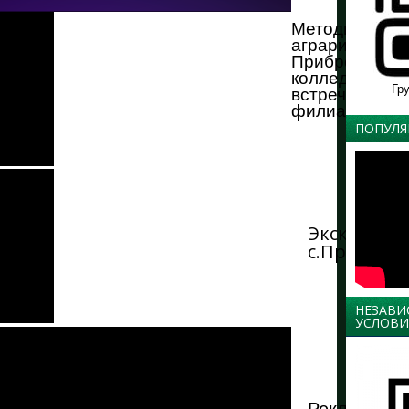
Методики обу
аграриев: в
Прибрежненс
колледже про
Гр
встреча дире
филиалов СП
ПОПУЛЯ
Экскурсия 
с.Прибреж
НЕЗАВИ
УСЛОВИ