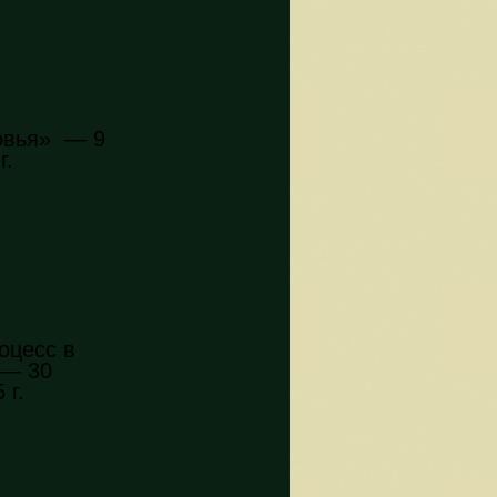
овья» — 9
г.
оцесс в
 — 30
 г.