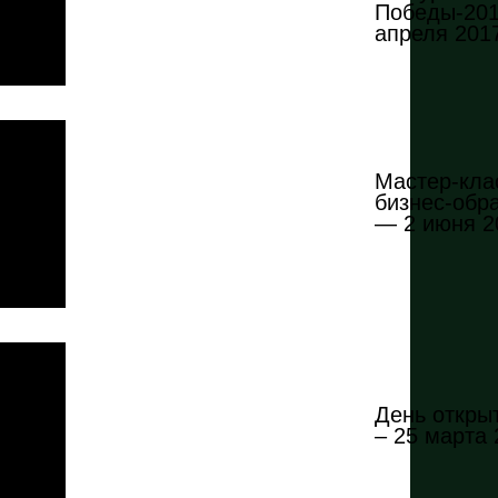
Победы-201
апреля 2017
Мастер-кла
бизнес-обр
— 2 июня 20
День откры
– 25 марта 