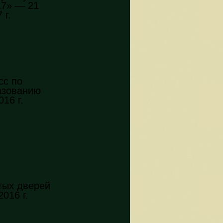
7» — 21
 г.
сс по
азованию
16 г.
тых дверей
2016 г.