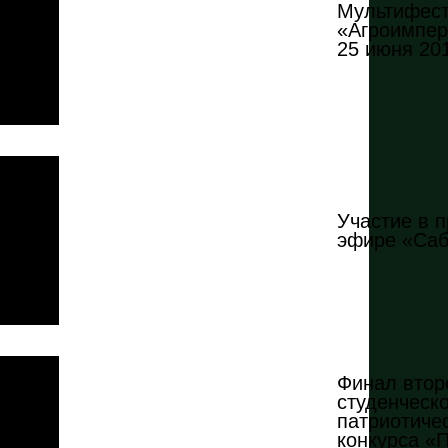
Мультифес
«Агроимпер
25 июня 201
Участие в 
эфире «Са
Финал втор
студенческо
патриотиче
конкурса «