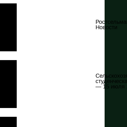
Ростсельма
Новости
Сельскохоз
студенческа
— 15 июля 2