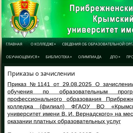
»
ГЛАВНАЯ
О КОЛЛЕДЖЕ
СВЕДЕНИЯ ОБ ОБРАЗОВАТЕЛЬНОЙ ОР
»
»
»
ОБУЧАЮЩЕМУСЯ
БИБЛИОТЕКА
ОЛИМПИАДА
ДПО
ПР
Приказы о зачислении
Приказ №1141 от 29.08.2025 О зачислени
обучения по образовательным прогр
профессионального образования Прибрежн
колледжа (филиал) ФГАОУ ВО «Крымс
университет имени В. И. Вернадского» на мес
оказании платных образовательных услуг