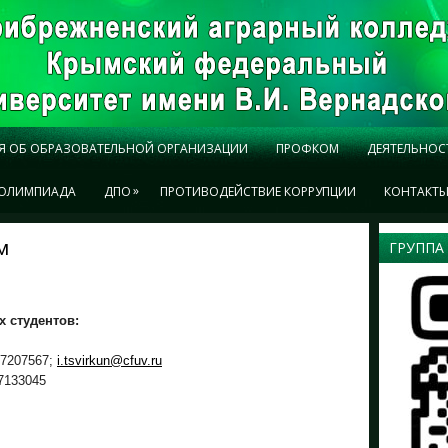
Я ОБ ОБРАЗОВАТЕЛЬНОЙ ОРГАНИЗАЦИИ
ПРОФКОМ
ДЕЯТЕЛЬНОС
»
ОЛИМПИАДА
ДПО
ПРОТИВОДЕЙСТВИЕ КОРРУПЦИИ
КОНТАКТ
м
ГРУППА
 студентов:
7207567
;
i.tsvirkun@cfuv.ru
7133045