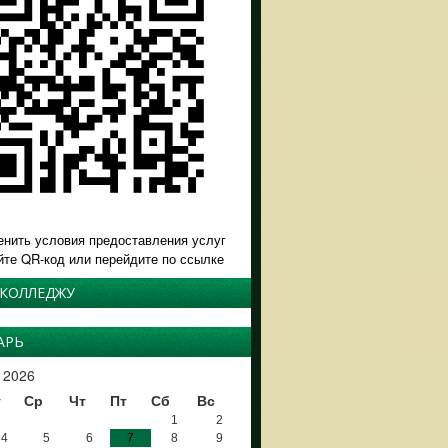
енить условия предоставления услуг
йте QR-код или перейдите по ссылке
 КОЛЛЕДЖУ
АРЬ
 2026
т
Ср
Чт
Пт
Сб
Вс
1
2
4
5
6
7
8
9