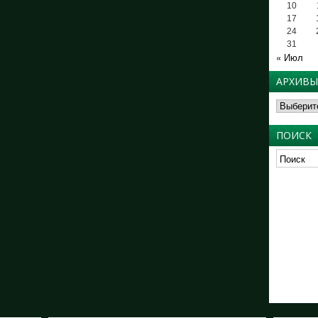
10
17
24
31
« Июл
АРХИВЫ
Архивы
ПОИСК