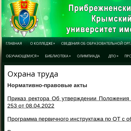
»
ГЛАВНАЯ
О КОЛЛЕДЖЕ
СВЕДЕНИЯ ОБ ОБРАЗОВАТЕЛЬНОЙ ОР
»
»
»
ОБУЧАЮЩЕМУСЯ
БИБЛИОТЕКА
ОЛИМПИАДА
ДПО
ПР
Охрана труда
Нормативно-правовые акты
Приказ ректора Об утверждении Положения
253 от 08.04.2022
Программа первичного инструктажа по ОТ с 