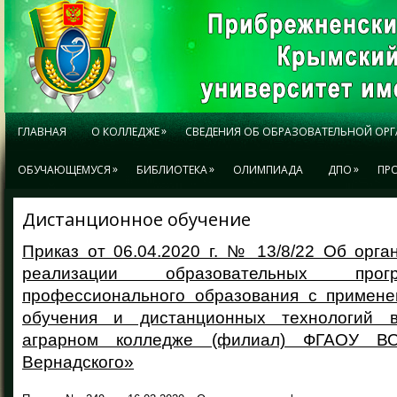
»
ГЛАВНАЯ
О КОЛЛЕДЖЕ
СВЕДЕНИЯ ОБ ОБРАЗОВАТЕЛЬНОЙ ОР
»
»
»
ОБУЧАЮЩЕМУСЯ
БИБЛИОТЕКА
ОЛИМПИАДА
ДПО
ПР
Дистанционное обучение
Приказ от 06.04.2020 г. № 13/8/22 Об орг
реализации образовательных прог
профессионального образования с примене
обучения и дистанционных технологий 
аграрном колледже (филиал) ФГАОУ В
Вернадского»