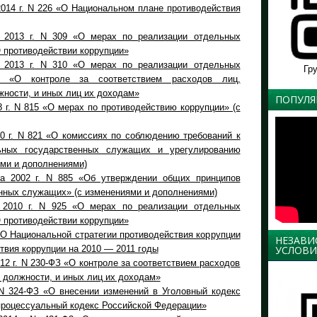
2014 г. N 226 «О Национальном плане противодействия
 2013 г. N 309 «О мерах по реализации отдельных
 противодействии коррупции»
 2013 г. N 310 «О мерах по реализации отдельных
Гр
а «О контроле за соответствием расходов лиц,
ности, и иных лиц их доходам»
ПОПУЛЯ
 г. N 815 «О мерах по противодействию коррупции» (с
0 г. N 821 «О комиссиях по соблюдению требований к
ных государственных служащих и урегулированию
ями и дополнениями)
та 2002 г. N 885 «Об утверждении общих принципов
нных служащих» (с изменениями и дополнениями)
2010 г. N 925 «О мерах по реализации отдельных
 противодействии коррупции»
 О Национальной стратегии противодействия коррупции
НЕЗАВИ
твия коррупции на 2010 — 2011 годы
УСЛОВИ
12 г. N 230-ФЗ «О контроле за соответствием расходов
должности, и иных лиц их доходам»
 N 324-ФЗ «О внесении изменений в Уголовный кодекс
процессуальный кодекс Российской Федерации»