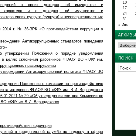
10
я сведений о своих доходах, об имуществе и
17
ого характера и о доходах, об имуществе и
24
актера своих супруга (супруги) и несовершеннолетних
31
« Июл
 2014 г. № 36-ЗРК «О противодействии коррупции в
АРХИВЫ
тверждении Антикоррупционных стандартов поведения
Архивы
ого»
б утверждении Положения о порядке уведомления
ПОИСК
я в целях склонения работников ФГАОУ ВО «КФУ им.
оррупционных правонарушений
б утверждении Антикоррупционной политики ФГАОУ ВО
тверждения Положения о комиссии по противодействию
ликта интересов ФГАОУ ВО «КФУ им. В.И. Вернадского
26.01.2021 № 29 «Об утверждении состава Комиссии по
 ВО «КФУ им В.И. Вернадского»
 противодействия коррупции
функций в федеральной службе по надзору в сфере