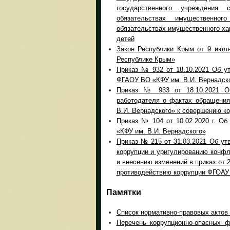
государственного учреждени
обязательствах имущественн
обязательствах имущественного хар
детей
Закон Республики Крым от 9 июля
Республике Крым»
Приказ № 932 от 18.10.2021 Об у
ФГАОУ ВО «КФУ им. В.И. Вернадск
Приказ № 933 от 18.10.2021 О
работодателя о фактах обращени
В.И. Вернадского» к совершению к
Приказ № 104 от 10.02.2020 г. О
«КФУ им. В.И. Вернадского»
Приказ № 215 от 31.03.2021 Об у
коррупции и уригулированию конф
и внесению изменений в приказ от 
противодействию коррупции ФГОАУ
Памятки
Список нормативно-правовых актов
Перечень коррупционно-опасных 