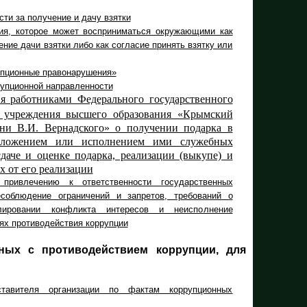
сти за получение и дачу взятки
ия, которое может восприниматься окружающими как
ние дачи взятки либо как согласие принять взятку или
упционные правонарушения»
рупционной направленности
я работниками Федерального государственного
о учреждения высшего образования «Крымский
ни В.И. Вернадского» о получении подарка в
оложением или исполнением ими служебных
сдаче и оценке подарка, реализации (выкупе) и
х от его реализации
привлечению к ответственности государственных
соблюдение ограничений и запретов, требований о
ировании конфликта интересов и неисполнение
ях противодействия коррупции
ных с противодействием коррупции, для
авителя организации по фактам коррупционных