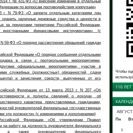
2014 г. № 431-Ф3 «О внесении изменений в отдельные
Федерации по вопросам противодействия коррупции»
3 г. N 79-ФЗ «О запрете отдельным категориям лиц
), хранить наличные денежные средства и ценности в
ых за пределами территории Российской Федерации,
 иностранными финансовыми инструментами» (с
. N 59-ФЗ «О порядке рассмотрения обращений граждан
сийской Федерации «О порядке сообщения отдельными
одарка в связи с протокольными мероприятиями,
другими официальными мероприятиями, участие в
Чтобы оц
ими служебных (должностных) обязанностей, сдачи
использу
выкупа) и зачисления средств, вырученных от его
110 ЛЕТ
ссийской Федерации от 13 марта 2013 г. N 207 «Об
остоверности и полноты сведений о доходах, об
КАЛЕНД
ественного характера, представляемых гражданами,
ностей руководителей федеральных государственных
АВГУСТ
и эти должности» (с изменениями и дополнениями)
Пн
В
Российской Федерации «Об утверждении Правил
м на работу на должность руководителя федерального
3
ния, а также руководителем федерального