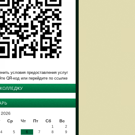
енить условия предоставления услуг
йте QR-код или перейдите по ссылке
 КОЛЛЕДЖУ
АРЬ
 2026
т
Ср
Чт
Пт
Сб
Вс
1
2
4
5
6
7
8
9