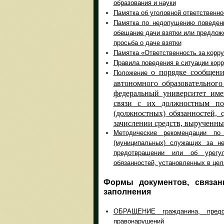
образования и науки
Памятка об уголовной ответственно
Памятка по недопущению поведен
обещание дачи взятки или предложе
просьба о даче взятки
Памятка «Ответственность за корр
Правила поведения в ситуации кор
о порядке сообщени
Положение
автономного образовательног
федеральный университет име
связи с их должностным п
(должностных) обязанностей, 
зачислении средств, вырученны
Методические рекомендации по 
(муниципальных) служащих за не
предотвращении или об урегул
обязанностей, установленных в цел
Формы документов, связан
заполнения
ОБРАЩЕНИЕ гражданина, предст
правонарушений