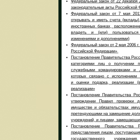
Федеральный закон от 22 декабря 
законодательные акты Российской 
Федеральный закон от 7 мая 201
открывать и иметь счета (вклады
иностранных банках, расположенн
владеть и (или) пользоваться
изменениями и дополнениями)
Федеральный закон от 2 мая 2006 г
Российской Федерации»
Постановление Правительства Рос
категориями лиц о получении п
служебными командировками и 
которых связано с исполнением 
и оценки подарка, реализации (
реализации»
Постановление Правительства Ро
утверждении Правил проверки д
имуществе и обязательствах имущ
претендующими на замещение долж
учреждений, и лицами, замещающим
Постановление Правительства 
представления лицом, поступающи
государственного учрежде