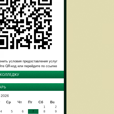
енить условия предоставления услуг
йте QR-код или перейдите по ссылке
 КОЛЛЕДЖУ
АРЬ
 2026
т
Ср
Чт
Пт
Сб
Вс
1
2
4
5
6
7
8
9