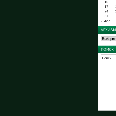
10
17
24
31
« Июл
АРХИВЫ
Архивы
ПОИСК