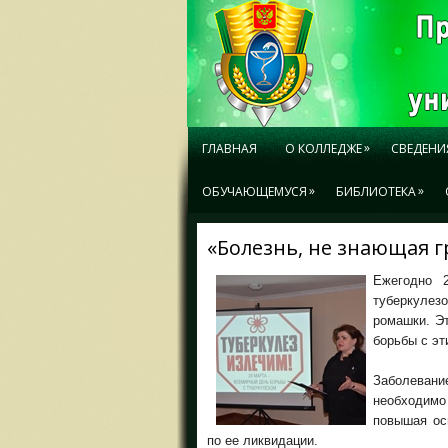
»
ГЛАВНАЯ
О КОЛЛЕДЖЕ
СВЕДЕНИ
»
»
ОБУЧАЮЩЕМУСЯ
БИБЛИОТЕКА
«Болезнь, не знающая 
Ежегодно 
туберкулез
ромашки. Эт
борьбы с эт
Заболевани
необходим
повышая ос
по ее ликвидации.