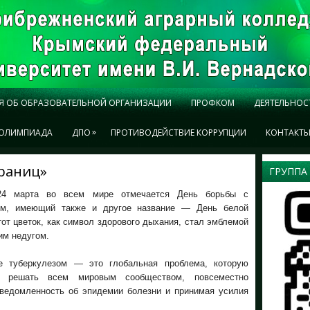
Я ОБ ОБРАЗОВАТЕЛЬНОЙ ОРГАНИЗАЦИИ
ПРОФКОМ
ДЕЯТЕЛЬНОС
»
ОЛИМПИАДА
ДПО
ПРОТИВОДЕЙСТВИЕ КОРРУПЦИИ
КОНТАКТ
границ»
ГРУППА
24 марта во всем мире отмечается День борьбы с
ом, имеющий также и другое название — День белой
от цветок, как символ здорового дыхания, стал эмблемой
им недугом.
е туберкулезом — это глобальная проблема, которую
о решать всем мировым сообществом, повсеместно
ведомленность об эпидемии болезни и принимая усилия