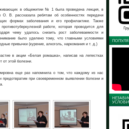
оживающих в общежитии № 1 была проведена лекция, в
я О. В. рассказала ребятам об особенностях передачи
ющих формах заболевания и его профилактике. Также
противотуберкулезной работе, которая проводится для
Гр
одаря чему удалось снизить рост заболеваемости и
 внимание было уделено тому, что главными условиями
ПОПУЛЯ
ные привычки (курение, алкоголь, наркомания и т. д.)
астие в акции «Белая ромашка», написав на лепестках
т от этой болезни.
ировна еще раз напомнила о том, что каждому из нас
 и предотвратим при своевременном выявлении болезни и
а.
НЕЗАВИ
УСЛОВИ