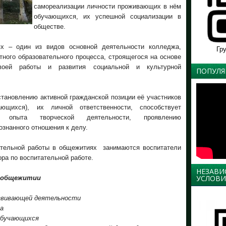
самореализации личности проживающих в нём
обучающихся, их успешной социализации в
обществе.
ях – один из видов основной деятельности колледжа,
Гр
ного образовательного процесса, строящегося на основе
своей работы и развития социальной и культурной
ПОПУЛЯ
становлению активной гражданской позиции её участников
щихся), их личной ответственности, способствует
ю опыта творческой деятельности, проявлению
знанного отношения к делу.
ательной работы в общежитиях занимаются воспитатели
ра по воспитательной работе.
НЕЗАВИ
УСЛОВИ
в общежитии
звивающей деятельности
а
обучающихся