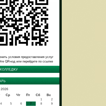
енить условия предоставления услуг
йте QR-код или перейдите по ссылке
 КОЛЛЕДЖУ
АРЬ
 2026
т
Ср
Чт
Пт
Сб
Вс
1
2
4
5
6
7
8
9