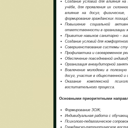
Создание условий для влияния на
учёбе, для проявления их склонн
влияние на досуг, физические
формирование гражданских позици
Повышение социальной актив
ответственности в организации 
Привитие навыков санитарно – гиг
Создание условий для комфортного
Совершенствование системы студ
Профилактика и своевременное реа
Обеспечение повседневной индиви
Организация внеаудиторной заня
Вовлечение молодежи в полезную
досуг, участие в общественной и 
Оказание комплексной психол
воспитательного процесса.
Основными
приоритетными
направ
Формирование ЗОЖ;
Индивидуальная работа с обучающ
Психолого-педагогическое сопрово
Гражданско-патриотическое воспи