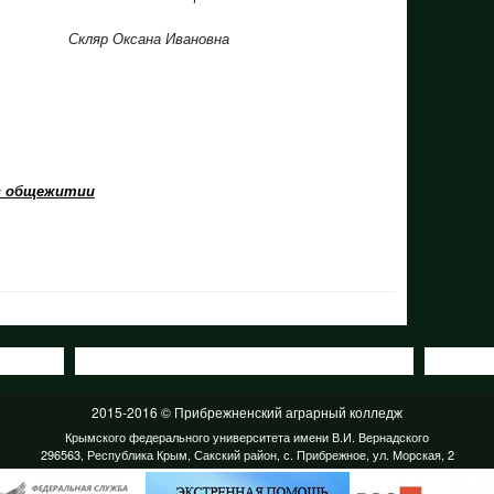
Скляр Оксана Ивановна
 в общежитии
2015-2016 © Прибрежненский аграрный колледж
Крымского федерального университета имени В.И. Вернадского
296563, Республика Крым, Сакский район, с. Прибрежное, ул. Морская, 2