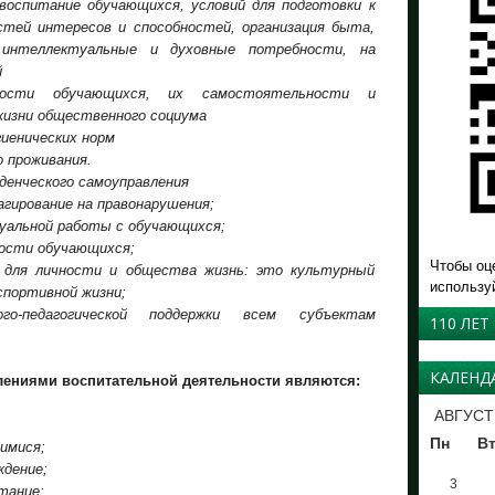
 воспитание обучающихся, условий для подготовки к
остей интересов и способностей, организация быта,
, интеллектуальные и духовные потребности, на
й
ности обучающихся, их самостоятельности и
жизни общественного социума
иенических норм
 проживания.
енческого самоуправления
гирование на правонарушения;
дуальной работы с обучающихся;
тости обучающихся;
Чтобы оц
 для личности и общества жизнь: это культурный
использу
спортивной жизни;
ого-педагогической поддержки всем субъектам
110 ЛЕТ
КАЛЕНД
лениями воспитательной деятельности являются:
АВГУСТ
Пн
В
имися;
ждение;
3
тание;