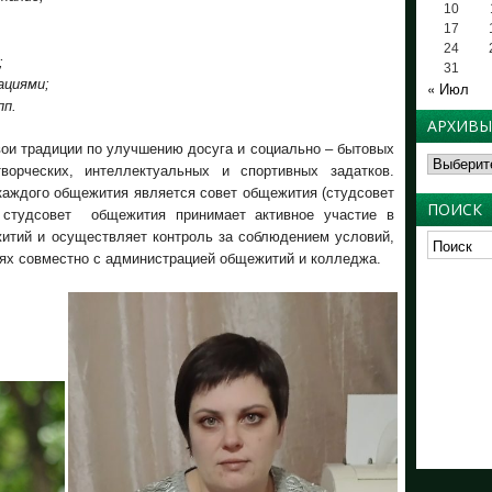
10
17
24
;
31
ациями;
« Июл
пп.
АРХИВЫ
ои традиции по улучшению досуга и социально – бытовых
Архивы
ворческих, интеллектуальных и спортивных задатков.
аждого общежития является совет общежития (студсовет
ПОИСК
студсовет общежития принимает активное участие в
итий и осуществляет контроль за соблюдением условий,
ях совместно с администрацией общежитий и колледжа.