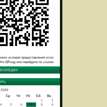
енить условия предоставления услуг
йте QR-код или перейдите по ссылке
 КОЛЛЕДЖУ
АРЬ
 2026
т
Ср
Чт
Пт
Сб
Вс
1
2
4
5
6
7
8
9