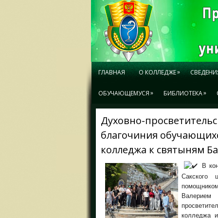
»
ГЛАВНАЯ
О КОЛЛЕДЖЕ
СВЕДЕНИ
»
»
ОБУЧАЮЩЕМУСЯ
БИБЛИОТЕКА
Духовно-просветительс
благочиния обучающих
колледжа к святыням Б
В кон
Сакского ц
помощнико
Валерием 
просветите
колледжа и