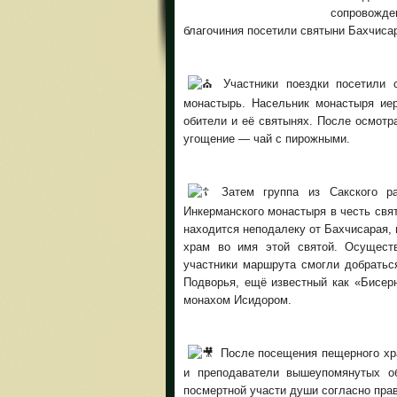
сопровожд
благочиния посетили святыни Бахчисар
Участники поездки посетили с
монастырь. Насельник монастыря ие
обители и её святынях. После осмот
угощение — чай с пирожными.
Затем группа из Сакского ра
Инкерманского монастыря в честь свя
находится неподалеку от Бахчисарая, 
храм во имя этой святой. Осущест
участники маршрута смогли добраться
Подворья, ещё известный как «Бисер
монахом Исидором.
После посещения пещерного хра
и преподаватели вышеупомянутых о
посмертной участи души согласно пра