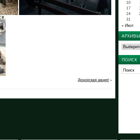
10
17
24
31
« Июл
АРХИВЫ
Архивы
ПОИСК
Донорская акция!
»