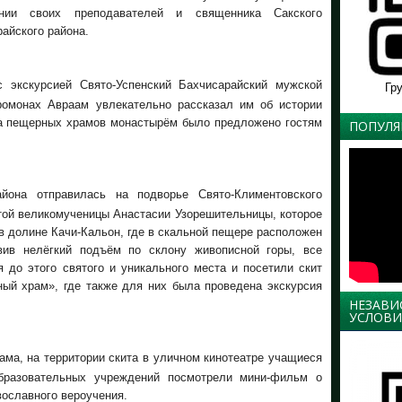
ении своих преподавателей и священника Сакского
айского района.
 экскурсией Свято-Успенский Бахчисарайский мужской
Гр
ромонах Авраам увлекательно рассказал им об истории
ра пещерных храмов монастырём было предложено гостям
ПОПУЛЯ
йона отправилась на подворье Свято-Климентовского
той великомученицы Анастасии Узорешительницы, которое
в долине Качи-Кальон, где в скальной пещере расположен
вив нелёгкий подъём по склону живописной горы, все
 до этого святого и уникального места и посетили скит
ный храм», где также для них была проведена экскурсия
НЕЗАВИ
УСЛОВИ
ма, на территории скита в уличном кинотеатре учащиеся
бразовательных учреждений посмотрели мини-фильм о
вославного вероучения.