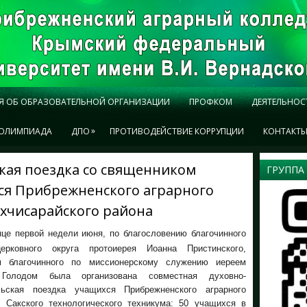
Я ОБ ОБРАЗОВАТЕЛЬНОЙ ОРГАНИЗАЦИИ
ПРОФКОМ
ДЕЯТЕЛЬНОС
»
ОЛИМПИАДА
ДПО
ПРОТИВОДЕЙСТВИЕ КОРРУПЦИИ
КОНТАКТ
кая поездка со священником
ГРУППА
ся Прибрежненского аграрного
ахчисарайского района
це первой недели июня, по благословению благочинного
ерковного округа протоиерея Иоанна Пристинского,
м благочинного по миссионерскому служению иереем
Голодом была организована совместная духовно-
льская поездка учащихся Прибрежненского аграрного
 Сакского технологического техникума: 50 учащихся в