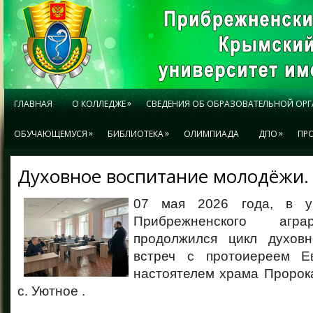
»
ГЛАВНАЯ
О КОЛЛЕДЖЕ
СВЕДЕНИЯ ОБ ОБРАЗОВАТЕЛЬНОЙ ОР
»
»
»
ОБУЧАЮЩЕМУСЯ
БИБЛИОТЕКА
ОЛИМПИАДА
ДПО
ПР
Духовное воспитание молодёжи.
07 мая 2026 года, в у
Прибрежненского агра
продолжился цикл духовно
встреч с протоиереем Е
настоятелем храма Пророк
с. Уютное .