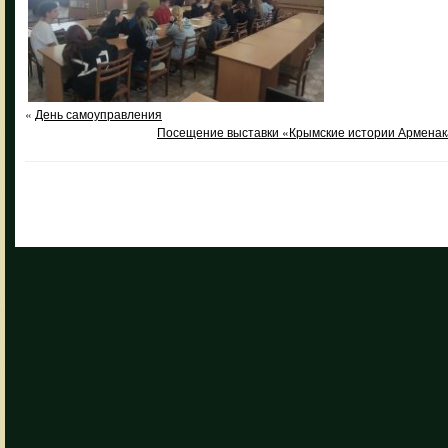
«
День самоуправления
Посещение выставки «Крымские истории Арменака