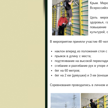
Крым. Меро
Всероссийск
Цель мероп
здоровья, г
повышение
культурой, 
В мероприятии приняли участие 48 чело
наклон вперед из положения стоя с
прыжок в длину с места;
подтягивание на высокой переклади
сгибание и разгибание рук в упоре 
бег на 60 метров;
бег на 2 км (девушки) и 3 км (юноши
Соревнования проводились в личном и