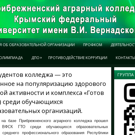
Я ОБ ОБРАЗОВАТЕЛЬНОЙ ОРГАНИЗАЦИИ
ПРОФКОМ
ДЕЯТЕЛЬНОС
»
ОЛИМПИАДА
ДПО
ПРОТИВОДЕЙСТВИЕ КОРРУПЦИИ
КОНТАКТ
удентов колледжа — это
ГРУППА
нное на популяризацию здорового
ой активности и комплекса «Готов
О) среди обучающихся
азовательных организаций.
г. на базе Прибрежненского аграрного колледжа прошел
ь ВФСК ГТО среди обучающихся образовательных
й среднего профессионального образования Республики