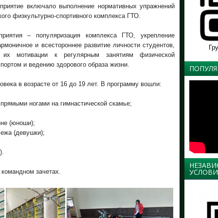
приятие включало выполнение нормативных упражнений
ого физкультурно-спортивного комплекса ГТО.
риятия – популяризация комплекса ГТО, укрепление
армоничное и всестороннее развитие личности студентов,
Гр
 их мотивации к регулярным занятиям физической
спортом и ведению здорового образа жизни.
ПОПУЛЯ
века в возрасте от 16 до 19 лет. В программу вошли:
 прямыми ногами на гимнастической скамье;
не (юноши);
лежа (девушки);
).
НЕЗАВИ
УСЛОВИ
 командном зачетах.