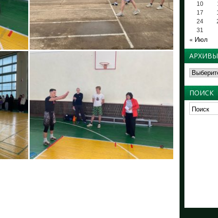
10
17
24
31
« Июл
АРХИВЫ
Архивы
ПОИСК