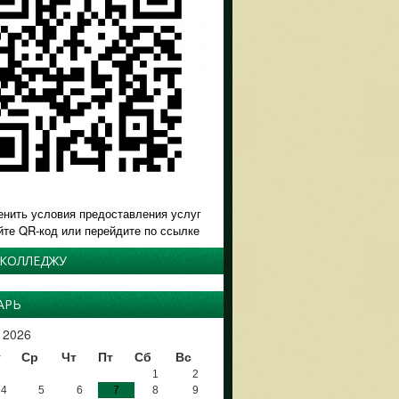
енить условия предоставления услуг
йте QR-код или перейдите по ссылке
 КОЛЛЕДЖУ
АРЬ
 2026
т
Ср
Чт
Пт
Сб
Вс
1
2
4
5
6
7
8
9