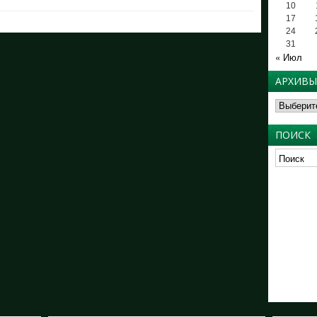
10
17
24
31
« Июл
АРХИВЫ
Архивы
ПОИСК