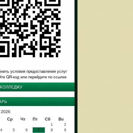
енить условия предоставления услуг
йте QR-код или перейдите по ссылке
 КОЛЛЕДЖУ
АРЬ
 2026
т
Ср
Чт
Пт
Сб
Вс
1
2
4
5
6
7
8
9