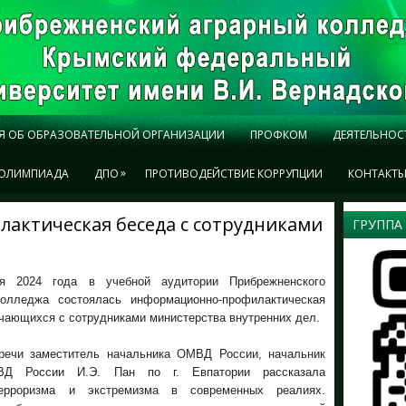
Я ОБ ОБРАЗОВАТЕЛЬНОЙ ОРГАНИЗАЦИИ
ПРОФКОМ
ДЕЯТЕЛЬНОС
»
ОЛИМПИАДА
ДПО
ПРОТИВОДЕЙСТВИЕ КОРРУПЦИИ
КОНТАКТ
актическая беседа с сотрудниками
ГРУППА
ря 2024 года в учебной аудитории Прибрежненского
колледжа состоялась информационно-профилактическая
чающихся с сотрудниками министерства внутренних дел.
речи заместитель начальника ОМВД России, начальник
Д России И.Э. Пан по г. Евпатории рассказала
ерроризма и экстремизма в современных реалиях.