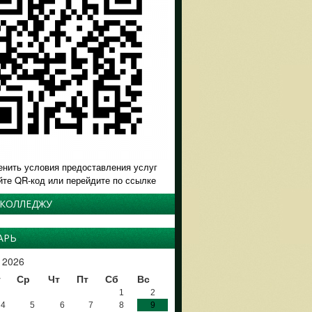
енить условия предоставления услуг
йте QR-код или перейдите по ссылке
 КОЛЛЕДЖУ
АРЬ
 2026
т
Ср
Чт
Пт
Сб
Вс
1
2
4
5
6
7
8
9