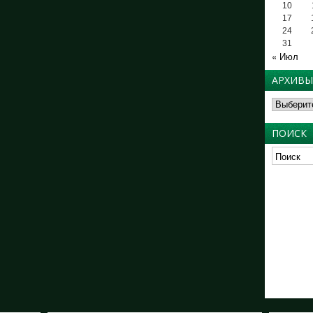
10
17
24
31
« Июл
АРХИВЫ
Архивы
ПОИСК