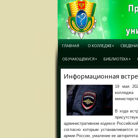
»
ГЛАВНАЯ
О КОЛЛЕДЖЕ
СВЕДЕНИ
»
»
ОБУЧАЮЩЕМУСЯ
БИБЛИОТЕКА
Информационная встре
19 мая 202
колледжа 
министерст
В ходе вст
присутству
административном кодексе Российско
согласно которым устанавливается о
армии России, умаление ее авторитета