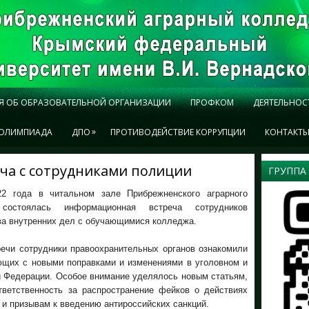
Я ОБ ОБРАЗОВАТЕЛЬНОЙ ОРГАНИЗАЦИИ
ПРОФКОМ
ДЕЯТЕЛЬНОС
»
ОЛИМПИАДА
ДПО
ПРОТИВОДЕЙСТВИЕ КОРРУПЦИИ
КОНТАКТ
ча с сотрудниками полиции
ГРУППА
2 года в читальном зале Прибрежненского аграрного
состоялась информационная встреча сотрудников
ва внутренних дел с обучающимися колледжа.
речи сотрудники правоохранительных органов ознакомили
ющих с новыми поправками и изменениями в уголовном и
й Федерации. Особое внимание уделялось новым статьям,
тветственность за распространение фейков о действиях
 и призывам к введению антироссийских санкций.