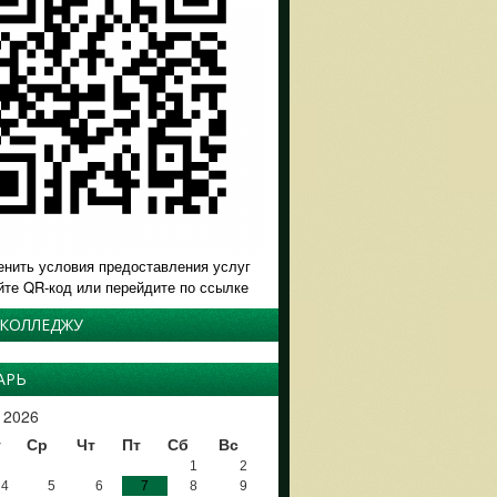
енить условия предоставления услуг
йте QR-код или перейдите по ссылке
 КОЛЛЕДЖУ
АРЬ
 2026
т
Ср
Чт
Пт
Сб
Вс
1
2
4
5
6
7
8
9