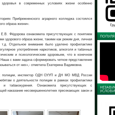
 здоровья в современных условиях жизни особенно
ториях Прибрежненского аграрного колледжа состоялся
го образа жизни».
Гр
г Е.В. Фёдорова ознакомила присутствующих с понятием
ПОПУЛЯ
ами здорового образа жизни, такими как режим дня, личная
и т.д. Отдельное внимание было уделено профилактике
егулярное употребление наркотиков, алкоголя и табачных
ическим и психологическим здоровьем, что в конечном
. Наша с вами задача сформировать четкое представление
казываться от них»,- отметила Екатерина Вадимовна.
ик полиции, инспектор ОДН ОУУП и ДН МО МВД России
ребятам о деятельности полиции в рамках профилактики
ов и табакокурения. Ознакомила присутствующих с
НЕЗАВИ
УСЛОВИ
ющей наказание несовершеннолетних пресекающих закон и