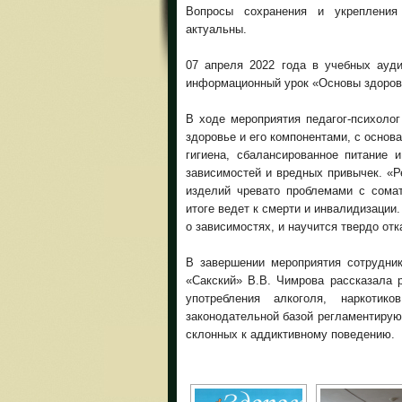
Вопросы сохранения и укрепления
актуальны.
07 апреля 2022 года в учебных ауди
информационный урок «Основы здорово
В ходе мероприятия педагог-психоло
здоровье и его компонентами, с основ
гигиена, сбалансированное питание 
зависимостей и вредных привычек. «Р
изделий чревато проблемами с сомат
итоге ведет к смерти и инвалидизации
о зависимостях, и научится твердо от
В завершении мероприятия сотрудн
«Сакский» В.В. Чимрова рассказала 
употребления алкоголя, наркотик
законодательной базой регламентиру
склонных к аддиктивному поведению.