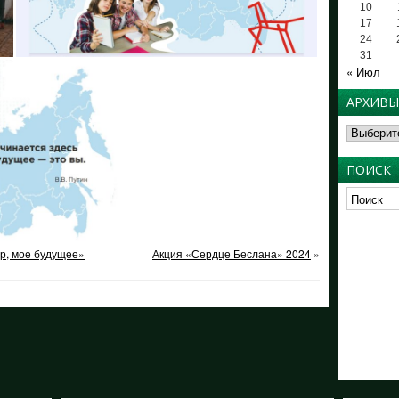
10
17
24
31
« Июл
АРХИВЫ
Архивы
ПОИСК
р, мое будущее»
Акция «Сердце Беслана» 2024
»