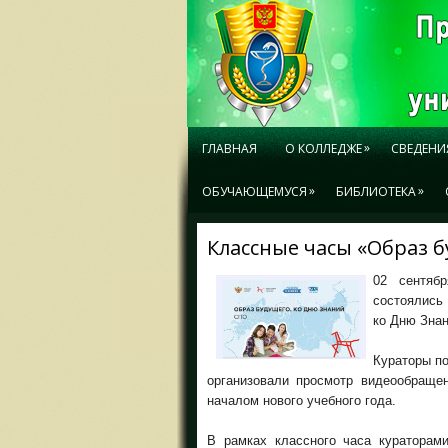
»
ГЛАВНАЯ
О КОЛЛЕДЖЕ
СВЕДЕНИ
»
»
ОБУЧАЮЩЕМУСЯ
БИБЛИОТЕКА
Классные часы «Образ 
02 сентяб
состоялись
ко Дню Знан
Кураторы по
организовали просмотр видеообраще
началом нового учебного года.
В рамках классного часа кураторам