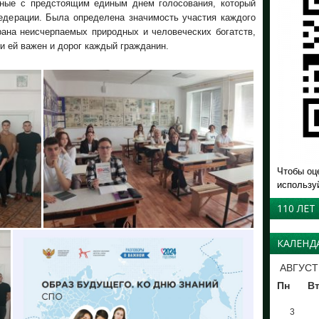
нные с предстоящим единым днем голосования, который
Федерации. Была определена значимость участия каждого
рана неисчерпаемых природных и человеческих богатств,
и ей важен и дорог каждый гражданин.
Чтобы оц
использу
110 ЛЕТ
КАЛЕНД
АВГУСТ
Пн
В
3