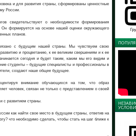
ловека и для развития страны, сформированы ценностные
му России.
огов свидетельствуют о необходимости формирования
. Он формируется на основе нашей оценки окружающего
Гр
енных планов.
ПОПУЛЯ
вязано с будущим нашей страны. Мы чувствуем свою
е развитию и процветанию, к ее великим свершениям и к ее
ачинается сегодня и будет таким, каким мы его видим и
шние студенты – будущие специалисты и профессионалы в
дители, создают наше общее будущее.
кцентируя внимание обучающихся на том, что образ
яет человек, связан не только с представлением о своей
и с развитием страны.
НЕЗАВИ
УСЛОВИ
ссии как найти свое место в будущем страны, ответив на
огу? что необходимо сделать, чтобы стать на шаг ближе к