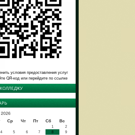
енить условия предоставления услуг
йте QR-код или перейдите по ссылке
 КОЛЛЕДЖУ
АРЬ
 2026
т
Ср
Чт
Пт
Сб
Вс
1
2
4
5
6
7
8
9