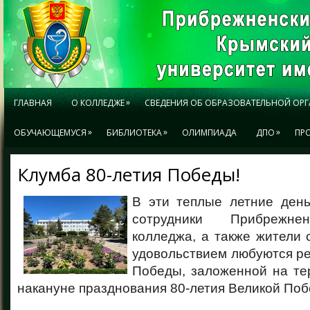
»
ГЛАВНАЯ
О КОЛЛЕДЖЕ
СВЕДЕНИЯ ОБ ОБРАЗОВАТЕЛЬНОЙ ОР
»
»
»
ОБУЧАЮЩЕМУСЯ
БИБЛИОТЕКА
ОЛИМПИАДА
ДПО
ПР
Клумба 80-летия Победы!
В эти теплые летние ден
сотрудники Прибрежнен
колледжа, а также жители
удовольствием любуются р
Победы, заложенной на те
накануне празднования 80-летия Великой Поб