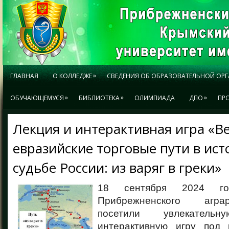
»
ГЛАВНАЯ
О КОЛЛЕДЖЕ
СВЕДЕНИЯ ОБ ОБРАЗОВАТЕЛЬНОЙ ОР
»
»
»
ОБУЧАЮЩЕМУСЯ
БИБЛИОТЕКА
ОЛИМПИАДА
ДПО
ПР
Лекция и интерактивная игра «В
евразийские торговые пути в ис
судьбе России: из варяг в греки»
18 сентября 2024 го
Прибрежненского агра
посетили увлекател
интерактивную игру под 