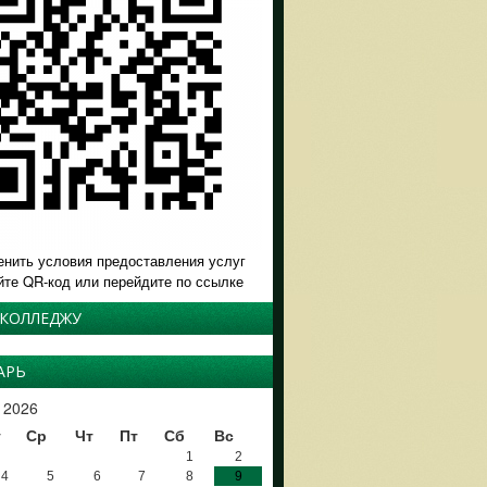
енить условия предоставления услуг
йте QR-код или перейдите по ссылке
 КОЛЛЕДЖУ
АРЬ
 2026
т
Ср
Чт
Пт
Сб
Вс
1
2
4
5
6
7
8
9