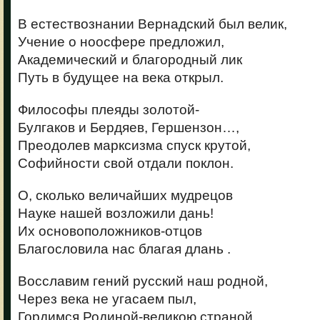
В естествознании Вернадский был велик,
Учение о ноосфере предложил,
Академический и благородный лик
Путь в будущее на века открыл.
Философы плеяды золотой-
Булгаков и Бердяев, Гершензон…,
Преодолев марксизма спуск крутой,
Софийности свой отдали поклон.
О, сколько величайших мудрецов
Науке нашей возложили дань!
Их основоположников-отцов
Благословила нас благая длань .
Восславим гений русский наш родной,
Через века не угасаем пыл,
Гордимся Родиной-великою страной,