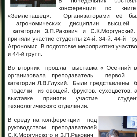
В понедельник состоял
конференция по кни
«Землепашец». Организаторами её был
агрономических дисциплин высшей к
категории З.П.Ракович и С.К.Моргунски
приняли участие студенты 24-й, 34-й, 44-й г
Агрономия. В подготовке мероприятия участво
и 44-й групп.
Во вторник прошла выставка « Осенний в
организовала преподаватель первой к
категории Л.В.Глухий. Были представлены 
поделки из овощей, фруктов, сухоцветов, 
выставке приняли участие студент
технологического отделения.
В среду на конференции под
руководством преподавателей
С.К.Моргунского и З.П.Ракович