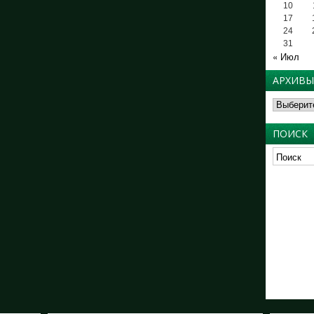
10
17
24
31
« Июл
АРХИВЫ
Архивы
ПОИСК