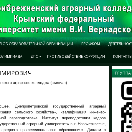
Я ОБ ОБРАЗОВАТЕЛЬНОЙ ОРГАНИЗАЦИИ
ПРОФКОМ
ДЕЯТЕЛЬНОС
»
ОЛИМПИАДА
ДПО
ПРОТИВОДЕЙСТВИЕ КОРРУПЦИИ
КОНТАКТ
ДИМИРОВИЧ
ГРУППА
нского аграрного колледжа (филиал)
ее, Днепропетровский государственный аграрный
изация сельского хозяйства», квалификация инженер-
ой переподготовке, Институт переподготовки кадров
дарственный аграрный университет» в г. Новочеркасске,
 среднего профессионального образования». Диплом о