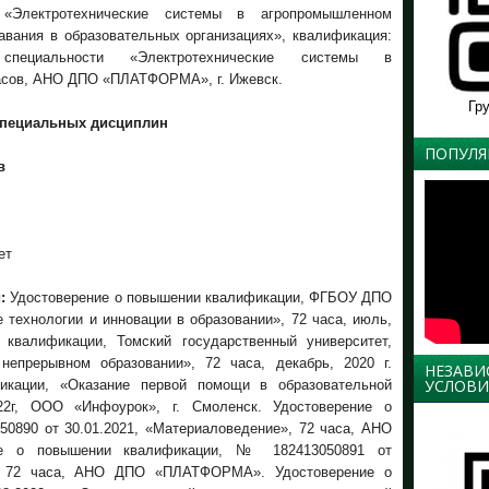
: «Электротехнические системы в агропромышленном
авания в образовательных организациях», квалификация:
пециальности «Электротехнические системы в
асов, АНО ДПО «ПЛАТФОРМА», г. Ижевск.
Гр
специальных
дисциплин
ПОПУЛЯ
ов
ет
:
Удостоверение о повышении квалификации, ФГБОУ ДПО
технологии и инновации в образовании», 72 часа, июль,
 квалификации, Томский государственный университет,
непрерывном образовании», 72 часа, декабрь, 2020 г.
НЕЗАВИ
УСЛОВИ
икации, «Оказание первой помощи в образовательной
022г, ООО «Инфоурок», г. Смоленск. Удостоверение о
0890 от 30.01.2021, «Материаловедение», 72 часа, АНО
е о повышении квалификации, № 182413050891 от
а», 72 часа, АНО ДПО «ПЛАТФОРМА». Удостоверение о