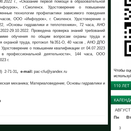
08.2022 г., «Оказание первой помощи в образовательной
нфоурок», г.Смоленск. Удостоверение о повышении
менные технологии профилактики зависимого поведения
часов, ООО «Инфоурок», г. Смоленск. Удостоверение о
22, «Основы гидравлики и теплотехники», 72 часа, АНО
022-29.10.2022. Проведена проверка знаний требований
рамме обучения по общим вопросам охраны труда и
я охраной труда, протокол №351-О, 40 часов , АНО ДПО
. Удостоверение о повышении квалификации от 04.07.2023
и в профессиональной деятельности», 144 часа, ООО
23 г.
Чтобы оц
3) 2-71-31
, е-mail:
pac-cfu@yandex.ru
использу
еская механика; Материаловедение; Основы гидравлики и
110 ЛЕТ
КАЛЕНД
я
АВГУСТ
Пн
В
3