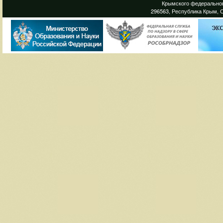
Крымского федеральног
296563, Республика Крым, С