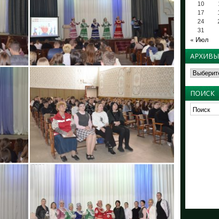
10
17
24
31
« Июл
АРХИВЫ
Архивы
ПОИСК