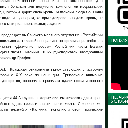
ование собственной крови или ее компонентов для
имся больным или получения компонентов медицинских
ди, которые дарят свою кровь. Миллионы людей обязаны
е видели – донорам, которые добровольно дают кровь, не
ного материального вознаграждения.
Гр
: председатель Сакского местного отделения «Российский
ПОПУЛЯ
асильевна,
главный специалист по организации работы в
деления «Движение первых» Республики Крым
Баглай
одной песни «Калинка» и их руководитель заслуженный
лександр Графов.
 А.В. Крамская ознакомила присутствующих с историей
 крови с XIX века по наши дни. Привлечено внимание
 донорства, основам и правилам сдачи крови и косного
НЕЗАВИ
щиеся 44-А группы, которые систематически сдают кров,
УСЛОВИ
й шаг, сдать кровь и спасти чью-то жизнь. И конечно же,
листы ансамбля «Калинка» исполнили свои творческие