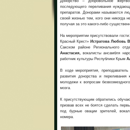
Донорство – добровольное жертв
последующего переливания нуждающ
препаратов. Донорами называются лю
своей жизнью тем, кого они никогда н
получая за это какого-либо существен
На мероприятии присутствовали гости
Красный Крест»
Истратова Любовь В
Сакском районе Регионального от
Анастасия,
вокалисты ансамбля нар
работник культуры Республики Крым
А
В ходе мероприятия, преподаватель
развития донорства и переливания
молодежи к вопросам безвозмездного
мозга.
К присутствующим обратились обучаю
призвав всех не боятся сделать первы
под бурные овации зрителей, вока
номера.