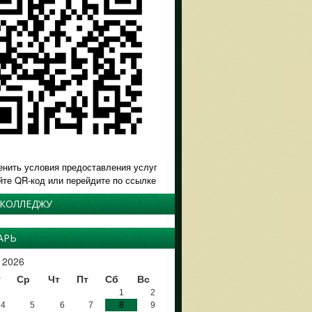
енить условия предоставления услуг
йте QR-код или перейдите по ссылке
 КОЛЛЕДЖУ
АРЬ
 2026
т
Ср
Чт
Пт
Сб
Вс
1
2
4
5
6
7
8
9