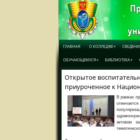
»
ГЛАВНАЯ
О КОЛЛЕДЖЕ
СВЕДЕНИ
»
»
ОБУЧАЮЩЕМУСЯ
БИБЛИОТЕКА
Открытое воспитательн
приуроченное к Нацио
В рамках пр
отмечается
популяриз
здравоохра
актовом за
тематическо