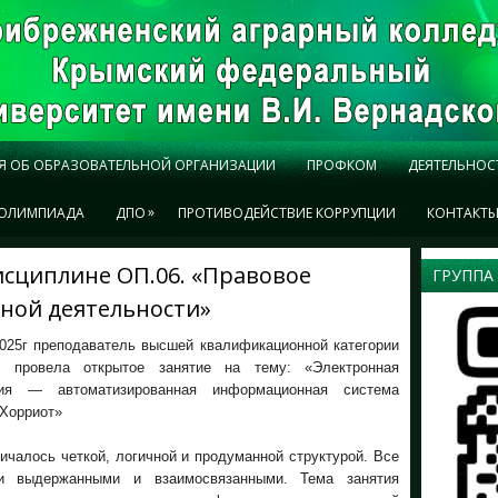
Я ОБ ОБРАЗОВАТЕЛЬНОЙ ОРГАНИЗАЦИИ
ПРОФКОМ
ДЕЯТЕЛЬНОС
»
ОЛИМПИАДА
ДПО
ПРОТИВОДЕЙСТВИЕ КОРРУПЦИИ
КОНТАКТ
исциплине ОП.06. «Правовое
ГРУППА
ной деятельности»
2025г преподаватель высшей квалификационной категории
. провела открытое занятие на тему: «Электронная
ция — автоматизированная информационная система
«Хорриот»
ичалось четкой, логичной и продуманной структурой. Все
и выдержанными и взаимосвязанными. Тема занятия