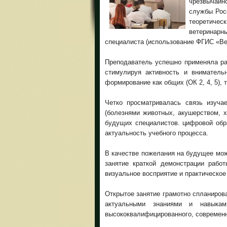
чрезвычайн
службы Рос
теоретичес
ветеринарны
специалиста (использование ФГИС «Ве
Преподаватель успешно применяла раз
стимулируя активность и вниматель
формирование как общих (ОК 2, 4, 5), 
Четко просматривалась связь изуч
(болезнями животных, акушерством, х
будущих специалистов. цифровой обр
актуальность учебного процесса.
В качестве пожелания на будущее мо
занятие краткой демонстрации рабо
визуальное восприятие и практическое
Открытое занятие грамотно спланиров
актуальными знаниями и навыка
высококвалифицированного, современн