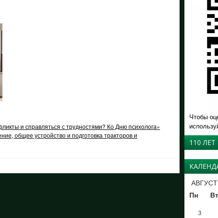
.
Чтобы оц
использу
фликты и справляться с трудностями? Ко Дню психолога»
ние, общее устройство и подготовка тракторов и
110 ЛЕТ
КАЛЕНД
АВГУСТ
Пн
В
3