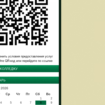
енить условия предоставления услуг
йте QR-код или перейдите по ссылке
 КОЛЛЕДЖУ
АРЬ
 2026
т
Ср
Чт
Пт
Сб
Вс
1
2
4
5
6
7
8
9