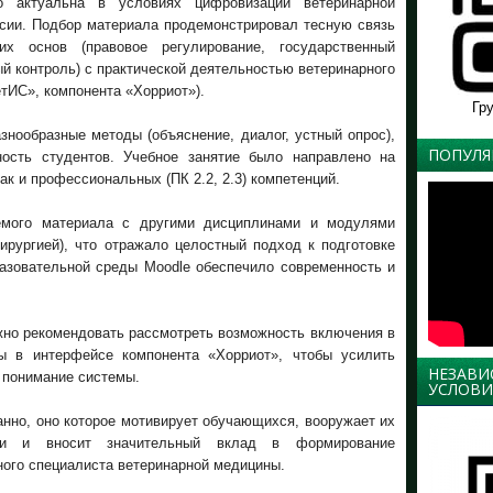
о актуальна в условиях цифровизации ветеринарной
сии. Подбор материала продемонстрировал тесную связь
ких основ (правовое регулирование, государственный
й контроль) с практической деятельностью ветеринарного
тИС», компонента «Хорриот»).
Гр
нообразные методы (объяснение, диалог, устный опрос),
ПОПУЛЯ
ность студентов. Учебное занятие было направлено на
так и профессиональных (ПК 2.2, 2.3) компетенций.
аемого материала с другими дисциплинами и модулями
ирургией), что отражало целостный подход к подготовке
азовательной среды Moodle обеспечило современность и
жно рекомендовать рассмотреть возможность включения в
ты в интерфейсе компонента «Хорриот», чтобы усилить
НЕЗАВИ
 понимание системы.
УСЛОВИ
анно, оно которое мотивирует обучающихся, вооружает их
ми и вносит значительный вклад в формирование
ого специалиста ветеринарной медицины.