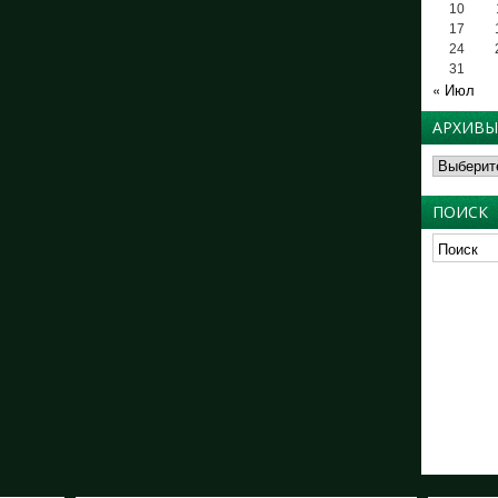
10
17
24
31
« Июл
АРХИВЫ
Архивы
ПОИСК