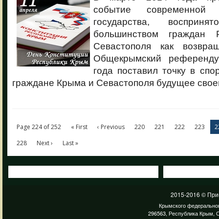
событие современной 
государства, восприня
большинством граждан 
Севастополя как возвра
Общекрымский референд
года поставил точку в спор
граждане Крыма и Севастополя будущее свое
Page 224 of 252
« First
‹ Previous
220
221
222
223
2
228
Next ›
Last »
2015-2016 © При
Крымского федеральног
296563, Республика Крым, С