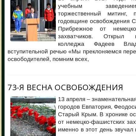
учебным заведени
торжественный митинг, 
годовщине освобождения Са
Прибрежное от немецк
захватчиков. Открыл 
колледжа Фадеев Влад
вступительной речью «Мы преклоняемся пер
освободителей, помним всех,
73-Я ВЕСНА ОСВОБОЖДЕНИЯ
13 апреля – знаменательная
городов Евпатория, Феодоси
Старый Крым. В хронике о
от немецко-фашистских зах
именно в этот день звучал