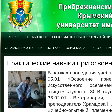
»
ГЛАВНАЯ
О КОЛЛЕДЖЕ
СВЕДЕНИЯ ОБ ОБРАЗОВАТЕЛЬНОЙ ОР
»
»
»
ОБУЧАЮЩЕМУСЯ
БИБЛИОТЕКА
ОЛИМПИАДА
ДПО
ПР
Практические навыки при освое
В рамках проведения учебн
05.01 «Освоение при
искусственного осемен
птицы» студенты 30-В гру
36.02.01 Ветеринария, 
преподавателя Храмцова Н.
«Учебно-опытный племенн