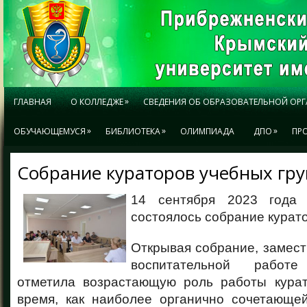
»
ГЛАВНАЯ
О КОЛЛЕДЖЕ
СВЕДЕНИЯ ОБ ОБРАЗОВАТЕЛЬНОЙ ОР
»
»
»
ОБУЧАЮЩЕМУСЯ
БИБЛИОТЕКА
ОЛИМПИАДА
ДПО
ПР
Собрание кураторов учебных гр
14 сентября 2023 года
состоялось собрание курато
Открывая собрание, замест
воспитательной работ
отметила возрастающую роль работы кура
время, как наиболее органично сочетающе