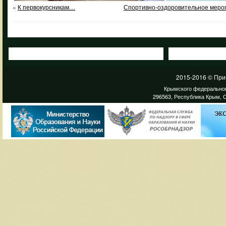
«
К первокурсникам…
Спортивно-оздоровительное мероп
2015-2016 © При
Крымского федеральног
296563, Республика Крым, С