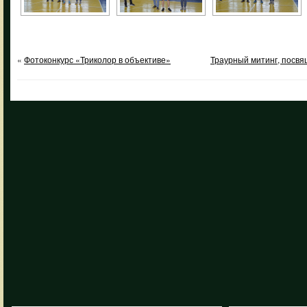
«
Фотоконкурс «Триколор в объективе»
Траурный митинг, посв