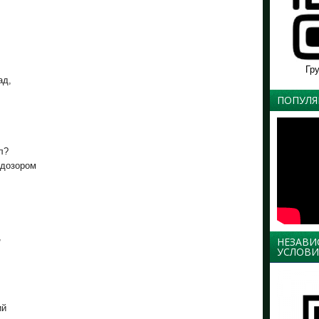
Гр
ад,
ПОПУЛЯ
л?
 дозором
,
НЕЗАВИ
УСЛОВИ
ий