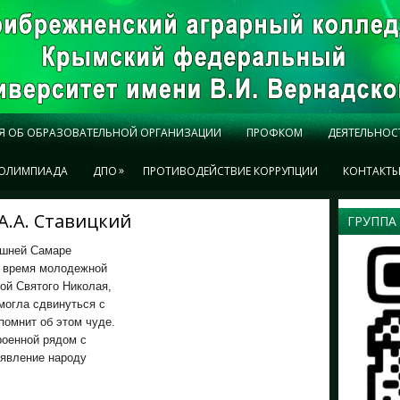
Я ОБ ОБРАЗОВАТЕЛЬНОЙ ОРГАНИЗАЦИИ
ПРОФКОМ
ДЕЯТЕЛЬНОС
»
ОЛИМПИАДА
ДПО
ПРОТИВОДЕЙСТВИЕ КОРРУПЦИИ
КОНТАКТ
А.А. Ставицкий
ГРУППА
ешней Самаре
о время молодежной
ой Святого Николая,
 могла сдвинуться с
помнит об этом чуде.
роенной рядом с
 явление народу