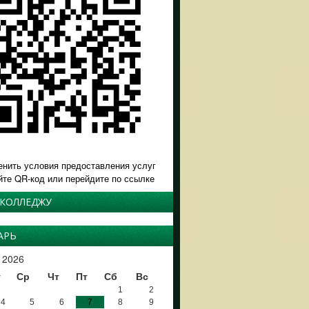
енить условия предоставления услуг
йте QR-код или перейдите по ссылке
 КОЛЛЕДЖУ
АРЬ
 2026
т
Ср
Чт
Пт
Сб
Вс
1
2
4
5
6
7
8
9