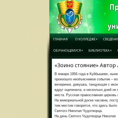
»
ГЛАВНАЯ
О КОЛЛЕДЖЕ
СВЕДЕНИ
»
»
ОБУЧАЮЩЕМУСЯ
БИБЛИОТЕКА
«Зоино стояние» Автор 
В январе 1956 года в Куйбышеве, нын
произошло необъяснимое событие – в
вечеринки, девушка, танцующая с икон
вдруг оцепенела, и несколько дней не
места. Русская православная церковь 
На мемориальной доске часовни, пост
тем местом говорится, что здесь было
Святого Николая Чудотворца.
На день Святого Чудотворца Николая