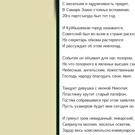
С весельем и задумчивость придет,
В Самаре Зоино стоянье вспоминая,
20го партсъезда был тот год.
И Куйбышевым город назывался,
Советский был во всем в стране раскл
Но секретарь обкома растерялся
И рассуждал об этом невпопад.
Событие он объявил для нас позором,
Но что позорного в явленьи высших си
Небесным, ангельским, божественным
Господь народу благодать свою явил.
Танцует девушка с иконой Николая,
Пластинку крутит старый патефон,
Гостям собравшимся при этом заявляя
Пусть ухажером будет мне сегодня он.
И грянул гром невиданный, январский,
Сверкнула молния, веселье осветив,
Задор весь комсомольско-коммунарск