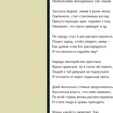
Необъяснимо молодежных сил лишив.
Застыла бедная, зажав в руках икону,
Оцепенела, стал стеклянным взгляд,
Присутствующих крик, подобно стону,
Напомнил, что грехи приводят в ад.
По городу слух в раз распространился
Пошел народ, чтобы увидеть наяву –
Как домом этим Бог распорядился,
И что молиться надобно ему!
Наряды милицейские прислали,
Врачи приехали, не в силах ей помочь,
Людей к той девушке не подпускали
И отгоняли от ворот подальше прочь.
Дней несколько стоянье продолжалось
Бессильна власть, что-либо изменить,
По всей стране молва распространяла
И стали люди в храмы приходить.
Монах какой-то оживляет Зою,