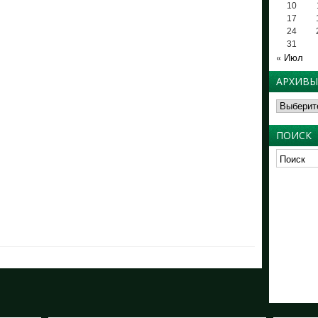
10
17
24
31
« Июл
АРХИВЫ
Архивы
ПОИСК