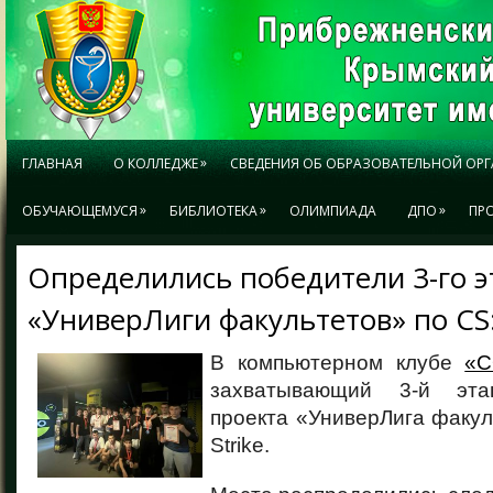
»
ГЛАВНАЯ
О КОЛЛЕДЖЕ
СВЕДЕНИЯ ОБ ОБРАЗОВАТЕЛЬНОЙ ОР
»
»
»
ОБУЧАЮЩЕМУСЯ
БИБЛИОТЕКА
ОЛИМПИАДА
ДПО
ПР
Определились победители 3-го э
«УниверЛиги факультетов» по CS
В компьютерном клубе
«C
захватывающий 3-й эта
проекта «УниверЛига факуль
Strike.