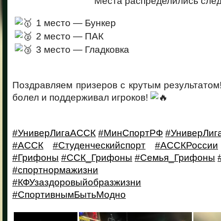
Места распределились сле
1 место — Бункер
2 место — ПАК
3 место — Гладковка
Поздравляем призеров с крутым результатом!
болел и поддерживал игроков!
#УниверЛигаАССК
#МинСпортРФ
#УниверЛиг
#АССК
#Студенческийспорт
#АССКРоссии
#Грифоны
#ССК_Грифоны
#Семья_Грифоны
#спортнормажизни
#КФУзаздоровыйобразжизни
#СпортивнымБытьМодно