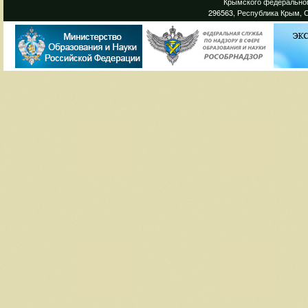
Крымского федеральног
296563, Республика Крым, С