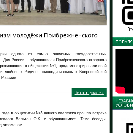
Гр
тизм молодёжи Прибрежненского
ПОПУЛЯ
рии одного из самых значимых государственных
 – Дня России – обучающиеся Прибрежненского аграрного
проживающие в общежитии №1, продемонстрировали свой
 и любовь к Родине, присоединившись к Всероссийской
 России».
Читать далее »
НЕЗАВИ
УСЛОВИ
6 года в общежитии №3 нашего колледжа прошла встреча
сихолога Вельган О.К. с обучающимися. Тема беседы:
д экзаменом .