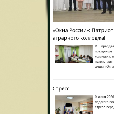
«Окна России»: Патрио
аграрного колледжа!
В преддве
праздников
колледжа, 
патриотизм
акции «Окна
Стресс
9 июня 202
педагога-п
стресс пере