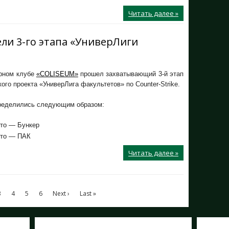
Читать далее »
ли 3-го этапа «УниверЛиги
рном клубе
«COLISEUM»
прошел захватывающий 3-й этап
ого проекта «УниверЛига факультетов» по Counter-Strike.
ределились следующим образом:
то — Бункер
то — ПАК
Читать далее »
3
4
5
6
Next ›
Last »