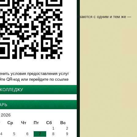
д миллионы школьников и студентов сталкиваются с одним и тем же —
рожит в руке, а в голове —
енить условия предоставления услуг
йте QR-код или перейдите по ссылке
 КОЛЛЕДЖУ
АРЬ
 2026
т
Ср
Чт
Пт
Сб
Вс
1
2
4
5
6
7
8
9