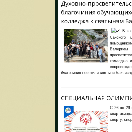
Духовно-просветительс
благочиния обучающих
колледжа к святыням Б
В кон
Сакского ц
помощнико
Валерием 
просветите
колледжа и
сопровожд
благочиния посетили святыни Бахчисар
СПЕЦИАЛЬНАЯ ОЛИМП
С 26 по 29
спартакиа
спорту, спо