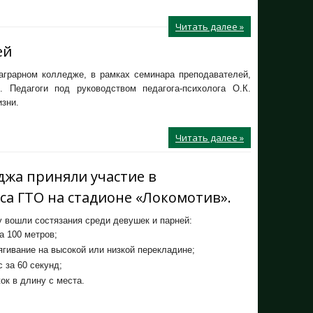
Читать далее »
ей
аграрном колледже, в рамках семинара преподавателей,
. Педагоги под руководством педагога-психолога О.К.
изни.
Читать далее »
джа приняли участие в
са ГТО на стадионе «Локомотив».
 вошли состязания среди девушек и парней:
а 100 метров;
гивание на высокой или низкой перекладине;
 за 60 секунд;
к в длину с места.