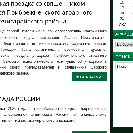
кая поездка со священником
10
17
ся Прибрежненского аграрного
24
31
ахчисарайского района
« Июл
це первой недели июня, по благословению благочинного
АРХИВЫ
ерковного округа протоиерея Иоанна Пристинского,
Архивы
м благочинного по миссионерскому служению иереем
Голодом была организована совместная духовно-
льская поездка учащихся Прибрежненского аграрного
ПОИСК
 Сакского технологического техникума: 50 учащихся в
ении своих преподавателей и священника Сакского
айского района.
Читать далее »
ИАДА РОССИИ
 мая 2026 года в Новосибирске проходила Всероссийская
да Специальной Олимпиады России по танцевальному
ртивной гимнастики чир спорту и шашкам.