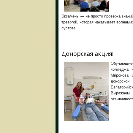
Экзамены — не просто проверка знани
тревогой, которая накатывает волнами:
пустота
Донорская акция!
Обучающиес
колледжа 
Миронова 
донорской
Евпаторийс
Выражаем 
отзывчивос