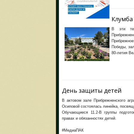
Клумба
В эти те
Прибрежне
Прибрежно
Победы, за
80-летия Ве
День защиты детей
В актовом зале Прибрежненского агр
Осиповой состоялась линейка, посвящ
Обучающиеся 11.2-В группы подгото
правах и обязанностях детей.
#МедиаПАК