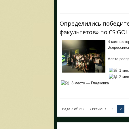
Определились победите
факультетов» по CS:GO!
В компьюте
Всероссийск
Места расп
1 мес
2 мес
3 место — Гладковка
Page 2 of 252
‹ Previous
1
2