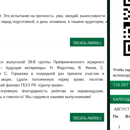
й. Это испытание на прочность: ума, эмоций, выносливости. Каждый го
 перед подготовкой, в день экзамена, в тишине аудитории, когда ручка д
Читать далее »
я выпускной 39-В группы Прибрежненского аграрного
— будущие ветеринары: Н. Федотова, В. Умнов, С.
Чтобы оц
и С. Горшкова в очередной раз приняли участие в
использу
 акции, сдали положенную норму крови, посетив
110 ЛЕТ
кий филиал ГБУЗ РК «Центр крови».
огромную благодарность ребятам за неравнодушие,
ть и смелость! Мы гордимся нашими выпускниками!
КАЛЕНД
АВГУСТ
Пн
В
Читать далее »
3