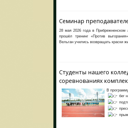
Семинар преподавател
28 мая 2026 года в Прибрежненском 
прошёл тренинг «Против выгорания»
Вельган учились возвращать краски ж
Студенты нашего колле
соревнованиях комплек
В программу
бег н
подтя
пресс
прыжо