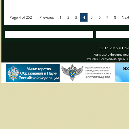
Page 4 of 252
‹ Previous
1
2
3
4
5
6
7
8
Next
2015-2016 © При
Крымского федеральног
296563, Республика Крым, С