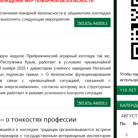
БЛЮДЕНИЕ МЕР ПОЖАРНОЙ БЕЗОПАСНОСТИ
еспечения пожарной безопасности в общежитиях колледжа
 выполнять следующие мероприятия:
Читать далее »
орую неделю Прибрежненский аграрный колледж так же,
Республика Крым, работает в условиях чрезвычайной
3 ноября 2015 г директором учебного заведения Натальей
Чтобы оц
л подписан приказ « О безопасном функционировании
использу
в связи с чрезвычайной ситуацией, связанной с
м энергоснабжения», согласно которому все структурные
110 ЛЕТ
ия работают в режиме усиленного контроля ситуации.
Читать далее »
КАЛЕНД
АВГУСТ
 о тонкостях профессии
Пн
В
ившейся в колледже традиции организовываются встречи
3
теринаров с государственным ветеринарным инспектором