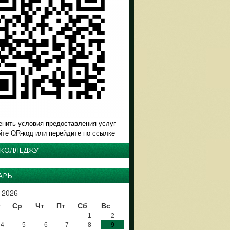
енить условия предоставления услуг
йте QR-код или перейдите по ссылке
 КОЛЛЕДЖУ
АРЬ
 2026
т
Ср
Чт
Пт
Сб
Вс
1
2
4
5
6
7
8
9