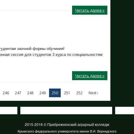
Читать далее »
тудентам заочной формы обучения!
нная сессия для студентов 3 курса по специальностям:
Читать далее »
246
247
248
249
250
251
252
Next ›
2015-2016 © Прибрежненский аграрный колледж
Крымского федерального университета имени В.И. Вернадского