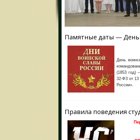
Памятные даты — День в
День воинс
командован
(1853 год)
32-ФЗ от 13
России».
Правила поведения сту
Пе