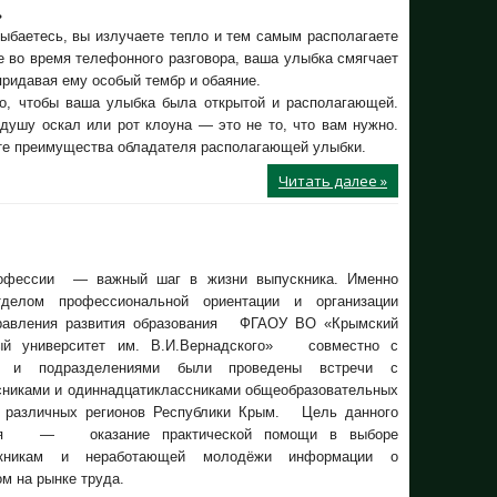
ь
ыбаетесь, вы излучаете тепло и тем самым располагаете
е во время телефонного разговора, ваша улыбка смягчает
придавая ему особый тембр и обаяние.
о, чтобы ваша улыбка была открытой и располагающей.
душу оскал или рот клоуна — это не то, что вам нужно.
те преимущества обладателя располагающей улыбки.
Читать далее »
фессии — важный шаг в жизни выпускника. Именно
тделом профессиональной ориентации и организации
равления развития образования ФГАОУ ВО «Крымский
ый университет им. В.И.Вернадского» совместно с
и и подразделениями были проведены встречи с
сниками и одиннадцатиклассниками общеобразовательных
 различных регионов Республики Крым. Цель данного
тия — оказание практической помощи в выборе
ускникам и неработающей молодёжи информации о
м на рынке труда.