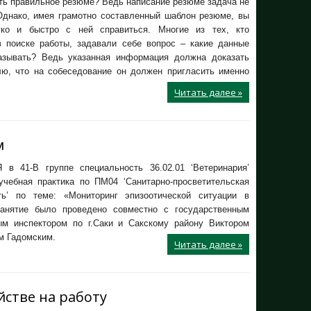
ть правильное резюме? Ведь написание резюме задача не
 Однако, имея грамотно составленный шаблон резюме, вы
ко и быстро с ней справиться. Многие из тех, кто
в поиске работы, задавали себе вопрос – какие данные
азывать? Ведь указанная информация должна доказать
лю, что на собеседование он должен пригласить именно
Читать далее »
м
в 41-В группе специальность 36.02.01 ‘Ветеринария’
учебная практика по ПМ04 ‘Санитарно-просветительская
ть’ по теме: «Мониторинг эпизоотической ситуации в
Занятие было проведено совместно с государственным
ым инспектором по г.Саки и Сакскому району Виктором
м Гадомским.
Читать далее »
йстве на работу