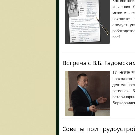
Как состави
из легких.
можете лег
находится 
следует ук
работодате
вас!
Встреча с В.Б. Гадомски
17 НОЯБРЯ 
проходила 
деятельнос
регионе». 
ветеринарн
Борисовиче
Советы при трудоустро