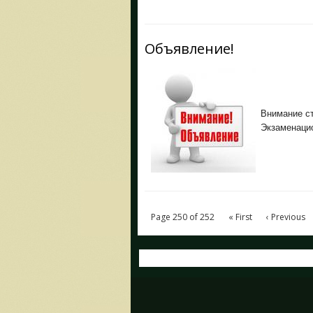
Объявление!
Внимание с
Экзаменацио
Page 250 of 252
« First
‹ Previous