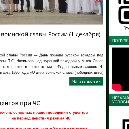
Гр
оинской славы России (1 декабря)
ПОПУЛЯ
кой славы России — День победы русской эскадры под
ием П.C. Нахимова над турецкой эскадрой у мыса Синоп
 — отмечается в соответствии с Федеральным законом №
 марта 1995 года «О днях воинской славы (победных днях)
Читать далее »
НЕЗАВИ
УСЛОВИ
дентов при ЧС
речень основных правил поведения студентов
на период действия режима ЧС