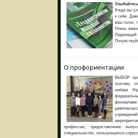
Улыбайтес
Когда вы ул
к себе. Даж
ваш голос, 
Очень важн
Леденящий 
Почувствуй
О профориентации
ВЫБОР про
поэтому о
набора Уп
федеральн
филиалам
девятиклас
учреждений
мероприя
профессии, предоставление вып
специальностях, пользующихся спросо