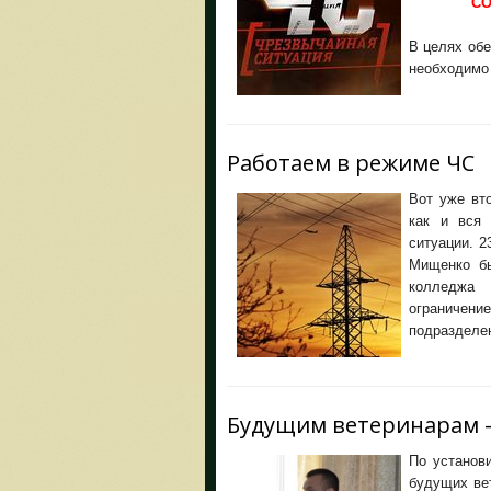
СО
В целях об
необходимо
Работаем в режиме ЧС
Вот уже вт
как и вся 
ситуации. 2
Мищенко бы
колледжа 
ограничение
подразделен
Будущим ветеринарам —
По установ
будущих ве