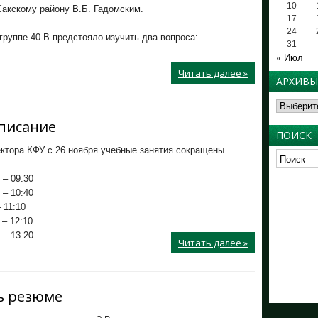
10
 Сакскому району В.Б. Гадомским.
17
24
 группе 40-В предстояло изучить два вопроса:
31
« Июл
Читать далее »
АРХИВЫ
Архивы
писание
ПОИСК
ктора КФУ с 26 ноября учебные занятия сокращены.
 – 09:30
 – 10:40
 11:10
 – 12:10
 – 13:20
Читать далее »
ь резюме