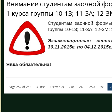
Внимание студентам заочной фо
1 курса группы 10-1З; 11-3А; 12-З
Студентам заочной формы
группы 10-1З; 11-3А; 12-ЗМ; 
Экзаменационная сесс
30.11.2015г. по 04.12.2015г
Явка обязательна!
Page 252 of 252
« First
‹ Previous
248
249
250
251
2