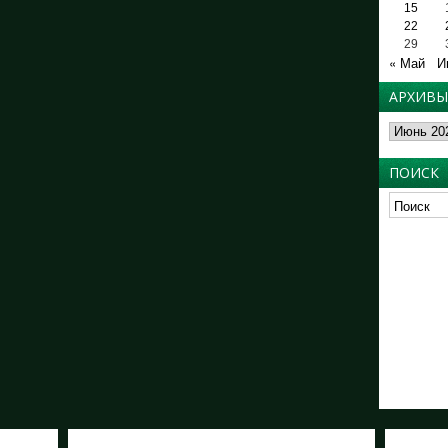
15
22
29
« Май
И
АРХИВЫ
Архивы
ПОИСК