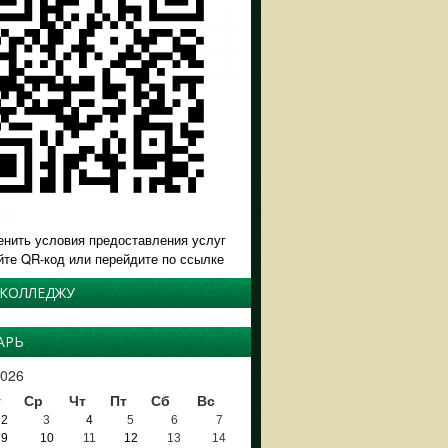
енить условия предоставления услуг
йте QR-код или перейдите по ссылке
 КОЛЛЕДЖУ
АРЬ
026
т
Ср
Чт
Пт
Сб
Вс
2
3
4
5
6
7
9
10
11
12
13
14