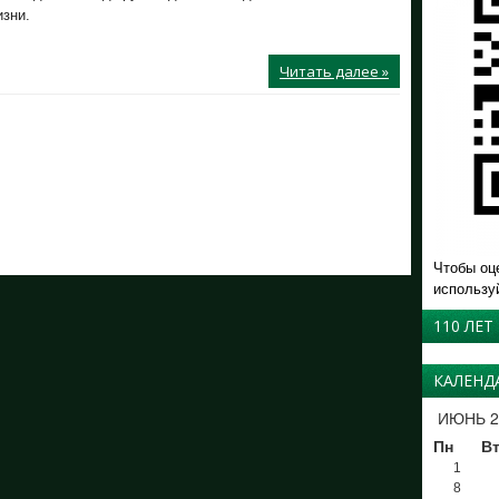
изни.
Читать далее »
Чтобы оц
использу
110 ЛЕТ
КАЛЕНД
ИЮНЬ 2
Пн
В
1
8