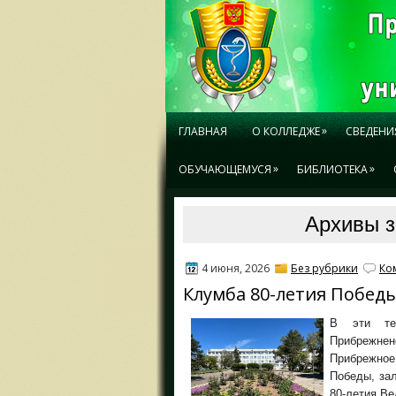
»
ГЛАВНАЯ
О КОЛЛЕДЖЕ
СВЕДЕНИ
»
»
ОБУЧАЮЩЕМУСЯ
БИБЛИОТЕКА
Архивы з
4 июня, 2026
Без рубрики
Ко
Клумба 80-летия Победы
В эти те
Прибрежне
Прибрежно
Победы, за
80-летия Ве