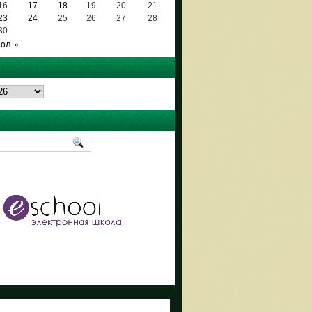
16
17
18
19
20
21
23
24
25
26
27
28
30
юл »