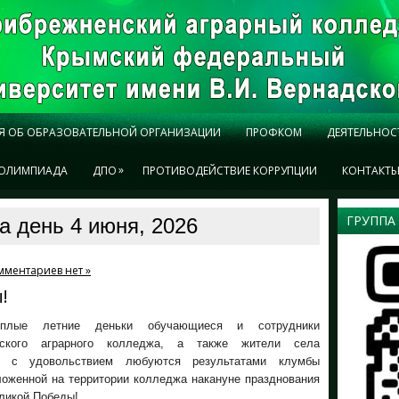
Я ОБ ОБРАЗОВАТЕЛЬНОЙ ОРГАНИЗАЦИИ
ПРОФКОМ
ДЕЯТЕЛЬНОС
»
ОЛИМПИАДА
ДПО
ПРОТИВОДЕЙСТВИЕ КОРРУПЦИИ
КОНТАКТ
ГРУППА
а день 4 июня, 2026
мментариев нет »
!
плые летние деньки обучающиеся и сотрудники
нского аграрного колледжа, а также жители села
е с удовольствием любуются результатами клумбы
ложенной на территории колледжа накануне празднования
ликой Победы!