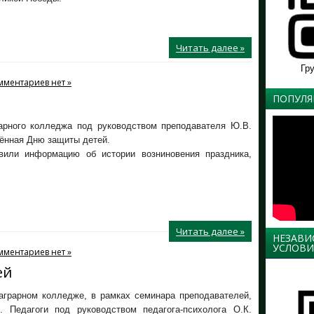
Читать далее »
Гр
мментариев нет »
ПОПУЛЯ
арного колледжа под руководством преподавателя Ю.В.
ённая Дню защиты детей.
вили информацию об истории возниновения праздника,
Читать далее »
НЕЗАВИ
УСЛОВИ
мментариев нет »
ей
аграрном колледже, в рамках семинара преподавателей,
. Педагоги под руководством педагога-психолога О.К.