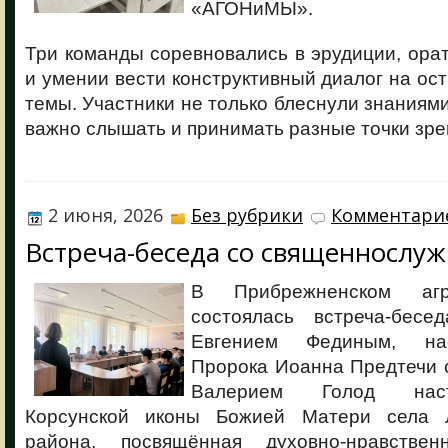
«АГОНиМЫ».
Три команды соревновались в эрудиции, ора
и умении вести конструктивный диалог на о
темы. Участники не только блеснули знаниями,
важно слышать и принимать разные точки зре
2 июня, 2026
Без рубрики
Комментарие
Встреча-беседа со священнослу
В Прибрежненском агр
состоялась встреча-бесе
Евгением Фединым, на
Пророка Иоанна Предтечи 
Валерием Голод нас
Корсунской иконы Божией Матери села Л
района, посвящённая духовно-нравств