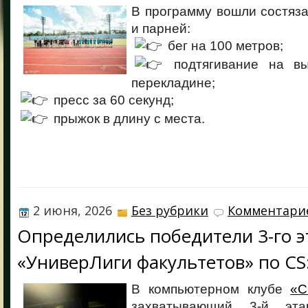
В программу вошли состяз
и парней:
бег на 100 метров;
подтягивание на вы
перекладине;
пресс за 60 секунд;
прыжок в длину с места.
2 июня, 2026
Без рубрики
Комментарие
Определились победители 3-го э
«УниверЛиги факультетов» по CS
В компьютерном клубе
«C
захватывающий 3-й эта