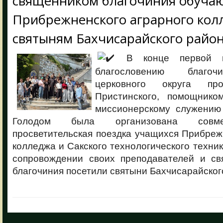
священником благочиния обуча
Прибрежненского аграрного кол
святыням Бахчисарайского райо
В конце первой н
благословению благоч
церковного округа пр
Пристинского, помощнико
миссионерскому служению
Голодом была организована совме
просветительская поездка учащихся Прибреж
колледжа и Сакского технологического техник
сопровождении своих преподавателей и св
благочиния посетили святыни Бахчисарайског