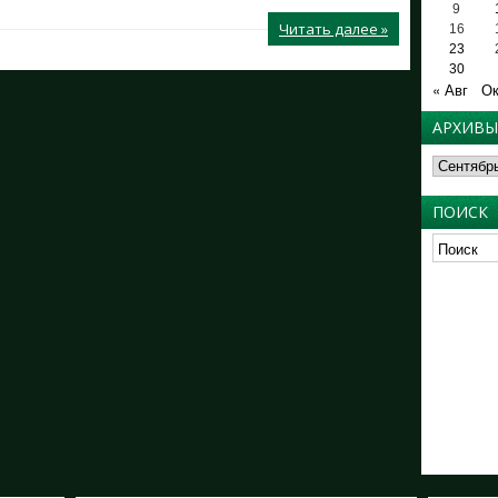
9
Читать далее »
16
23
30
« Авг
Ок
АРХИВЫ
Архивы
ПОИСК