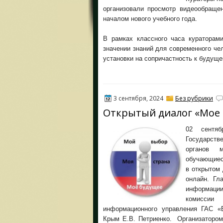
организовали просмотр видеообраще
началом нового учебного года.
В рамках классного часа кураторам
значении знаний для современного че
установки на сопричастность к будуще
3 сентября, 2024
Без рубрики
Открытый диалог «Мое 
02 сентя
Государств
органов 
обучающиес
в открытом
онлайн. Гл
информации
комиссии
информационного управления ГАС «
Крым Е.В. Петриенко. Организатором