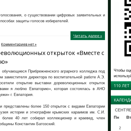
 голосования, о существовании цифровых заявительных и
способах защиты голосов избирателей.
Читать далее »
Комментариев нет »
революционных открыток «Вместе с
ию»
Чтобы оц
г. обучающиеся Прибрежненского аграрного колледжа под
использу
м заместителя директора по воспитательной работе А.Э.
осетили открытие выставки дореволюционных открыток
110 ЛЕТ
вами я люблю Евпаторию», которая состоялась в АНО
жи» г. Евпатория.
КАЛЕНД
ии представлены более 150 открыток с видами Евпатории
СЕНТЯБ
музея истории и этнографии крымских караимов им. С.И.
Пн
В
 более 40 лет собирал коллекционер и краевед, член
общины Константин Батозский.
2