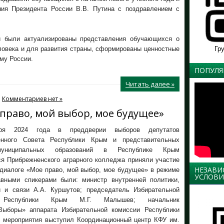
ния Президента России В.В. Путина с поздравлением с
и были актуализированы представления обучающихся о
Гр
ловека и для развития страны, сформированы ценностные
му России.
ПОПУЛЯ
Читать далее »
Комментариев нет »
право, мой выбор, мое будущее»
бря 2024 года в преддверии выборов депутатов
енного Совета Республики Крым и представительных
муниципальных образований в Республике Крым
я Прибрежненского аграрного колледжа приняли участие
НЕЗАВИ
 диалоге «Мое право, мой выбор, мое будущее» в режиме
УСЛОВИ
авными спикерами были: министр внутренней политики,
 и связи А.А. Куршутов; председатель Избирательной
 Республики Крым М.Г. Малышев; начальник
Выборы» аппарата Избирательной комиссии Республики
 мероприятия выступил Координационный центр КФУ им.