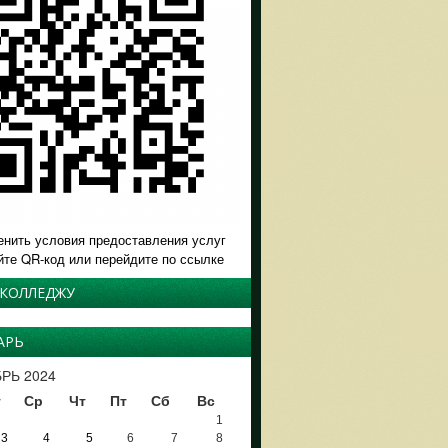
енить условия предоставления услуг
йте QR-код или перейдите по ссылке
 КОЛЛЕДЖУ
АРЬ
РЬ 2024
т
Ср
Чт
Пт
Сб
Вс
1
3
4
5
6
7
8