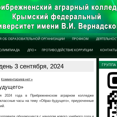
Я ОБ ОБРАЗОВАТЕЛЬНОЙ ОРГАНИЗАЦИИ
ПРОФКОМ
ДЕЯТЕЛЬНОС
»
ОЛИМПИАДА
ДПО
ПРОТИВОДЕЙСТВИЕ КОРРУПЦИИ
КОНТАКТ
ГРУППА
день 3 сентября, 2024
Комментариев нет »
будущего»
ря 2024 года в Прибрежненском аграрном колледже
 классные часы на тему «Образ будущего», приуроченные
ий.
здравили обучающихся с началом нового учебного года и