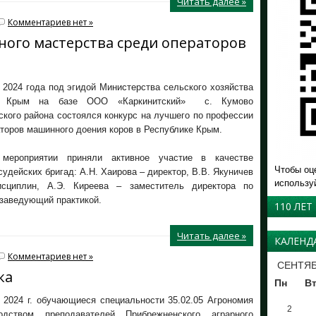
Читать далее »
Комментариев нет »
ного мастерства среди операторов
 2024 года под эгидой Министерства сельского хозяйства
ки Крым на базе ООО «Каркинитский» с. Кумово
кого района состоялся конкурс на лучшего по профессии
торов машинного доения коров в Республике Крым.
мероприятии приняли активное участие в качестве
Чтобы оц
судейских бригад: А.Н. Хаирова – директор, В.В. Якуничев
использу
исциплин, А.Э. Киреева – заместитель директора по
 заведующий практикой.
110 ЛЕТ
Читать далее »
КАЛЕНД
Комментариев нет »
СЕНТЯБ
ка
Пн
В
 2024 г. обучающиеся специальности 35.02.05 Агрономия
2
одством преподавателей Прибрежненского аграрного