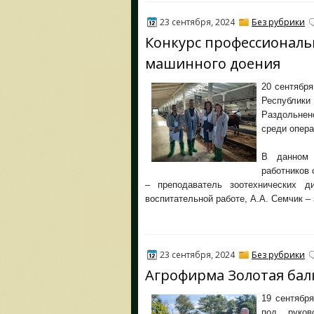
23 сентября, 2024
Без рубрики
Конкурс профессиональ
машинного доения
20 сентября
Республи
Раздольненс
среди опера
В данном 
работников 
– преподаватель зоотехнических д
воспитательной работе, А.А. Семчик –
23 сентября, 2024
Без рубрики
Агрофирма Золотая бал
19 сентября
под руков