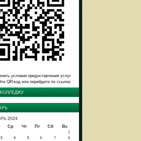
енить условия предоставления услуг
йте QR-код или перейдите по ссылке
 КОЛЛЕДЖУ
АРЬ
РЬ 2024
т
Ср
Чт
Пт
Сб
Вс
1
3
4
5
6
7
8