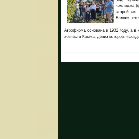
колледжа (
старейших
Балка», кот
Агрофирма основана в 1932 году, а в
хозяйств Крыма, девиз которой: «Созд