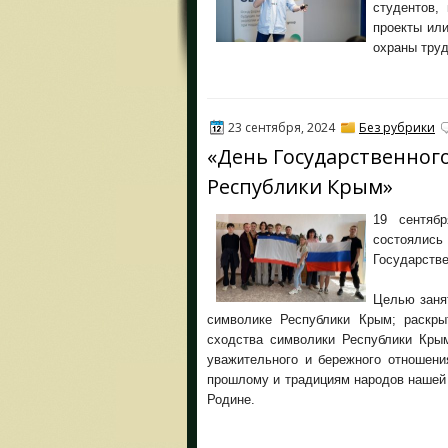
студентов,
проекты или
охраны труд
23 сентября, 2024
Без рубрики
«День Государственного
Республики Крым»
19 сентяб
состоялись 
Государств
Целью заня
символике Республики Крым; раскры
сходства символики Республики Кры
уважительного и бережного отношени
прошлому и традициям народов нашей 
Родине.