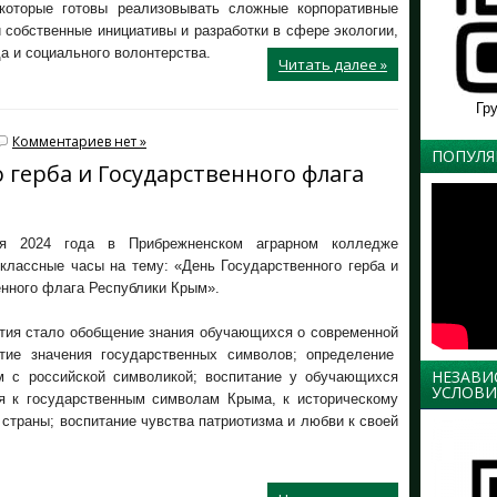
 которые готовы реализовывать сложные корпоративные
 собственные инициативы и разработки в сфере экологии,
а и социального волонтерства.
Читать далее »
Гр
Комментариев нет »
ПОПУЛЯ
 герба и Государственного флага
ря 2024 года в Прибрежненском аграрном колледже
классные часы на тему: «День Государственного герба и
енного флага Республики Крым».
тия стало обобщение знания обучающихся о современной
тие значения государственных символов; определение
НЕЗАВИ
м с российской символикой; воспитание у обучающихся
УСЛОВИ
я к государственным символам Крыма, к историческому
страны; воспитание чувства патриотизма и любви к своей