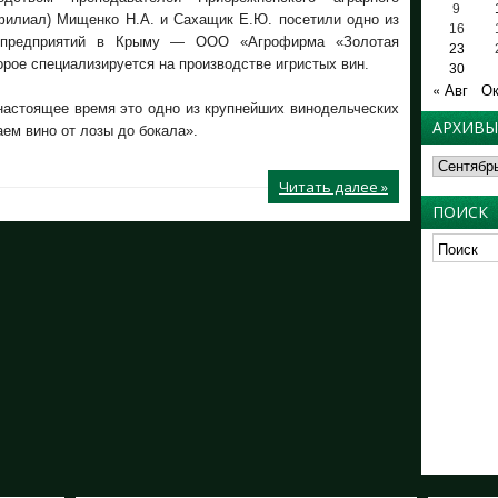
9
филиал) Мищенко Н.А. и Сахащик Е.Ю. посетили одно из
16
 предприятий в Крыму — ООО «Агрофирма «Золотая
23
орое специализируется на производстве игристых вин.
30
« Авг
Ок
 настоящее время это одно из крупнейших винодельческих
АРХИВЫ
аем вино от лозы до бокала».
Архивы
Читать далее »
ПОИСК