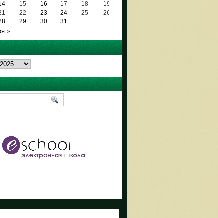
14
15
16
17
18
19
21
22
23
24
25
26
28
29
30
31
оя »