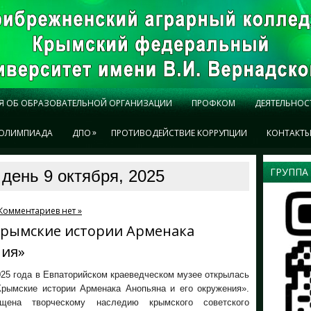
Я ОБ ОБРАЗОВАТЕЛЬНОЙ ОРГАНИЗАЦИИ
ПРОФКОМ
ДЕЯТЕЛЬНОС
»
ОЛИМПИАДА
ДПО
ПРОТИВОДЕЙСТВИЕ КОРРУПЦИИ
КОНТАКТ
ГРУППА
день 9 октября, 2025
Комментариев нет »
Крымские истории Арменака
ния»
025 года в Евпаторийском краеведческом музее открылась
Крымские истории Арменака Анопьяна и его окружения».
щена творческому наследию крымского советского