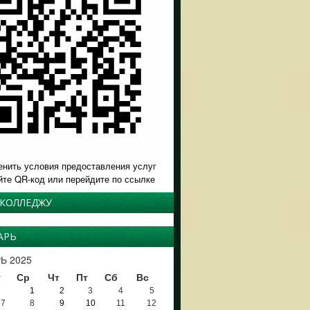
енить условия предоставления услуг
йте QR-код или перейдите по ссылке
 КОЛЛЕДЖУ
АРЬ
Ь 2025
т
Ср
Чт
Пт
Сб
Вс
1
2
3
4
5
7
8
9
10
11
12