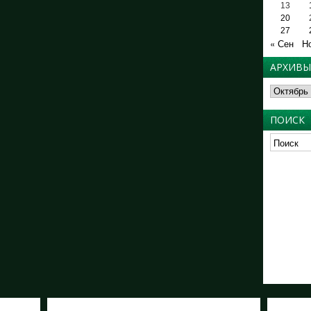
13
20
27
« Сен
Н
АРХИВЫ
Архивы
ПОИСК