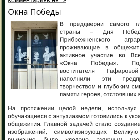
Комментариев нет »
Окна Победы
В преддверии самого гл
страны – Дня Побед
Прибрежненского агра
проживающие в общежи
активное участие во Все
«Окна Победы». Под
воспитателя Гафарово
наполнили эти предп
творчеством и глубоким см
памяти героев, отстоявших 
На протяжении целой недели, используя 
обучающиеся с энтузиазмом готовились к укр
общежития. Главной задачей стало создани
изображений, символизирующих Велику
внимание было уделено ажурным узо