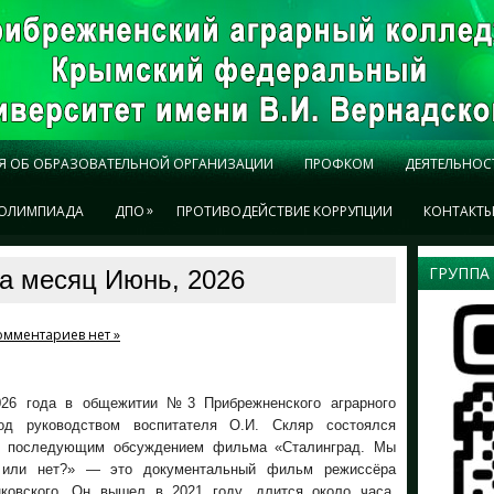
Я ОБ ОБРАЗОВАТЕЛЬНОЙ ОРГАНИЗАЦИИ
ПРОФКОМ
ДЕЯТЕЛЬНОС
»
ОЛИМПИАДА
ДПО
ПРОТИВОДЕЙСТВИЕ КОРРУПЦИИ
КОНТАКТ
ГРУППА
а месяц Июнь, 2026
омментариев нет »
26 года в общежитии №3 Прибрежненского аграрного
од руководством воспитателя О.И. Скляр состоялся
с последующим обсуждением фильма «Сталинград. Мы
или нет?» — это документальный фильм режиссёра
ковского. Он вышел в 2021 году, длится около часа.