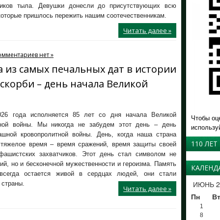
ников тыла. Девушки донесли до присутствующих всю
 которые пришлось пережить нашим соотечественникам.
Читать далее »
омментариев нет »
на из самых печальных дат в истории
 скорби – день начала Великой
26 года исполняется 85 лет со дня начала Великой
Чтобы оц
ной войны. Мы никогда не забудем этот день – день
использу
ашной кровопролитной войны. День, когда наша страна
110 ЛЕТ
 тяжелое время – время сражений, время защиты своей
фашистских захватчиков. Этот день стал символом не
ий, но и бесконечной мужественности и героизма. Память
КАЛЕНД
всегда остается живой в сердцах людей, они стали
ИЮНЬ 2
 страны.
Читать далее »
Пн
В
1
8