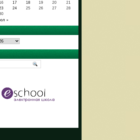
16
17
18
19
20
21
23
24
25
26
27
28
30
юл »