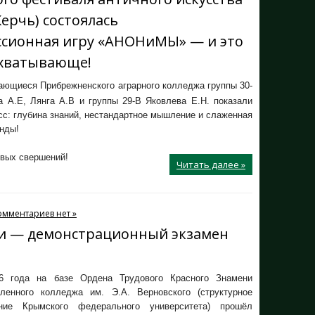
Керчь) состоялась
ссионная игру «АНОНиМЫ» — и это
ахватывающе!
ющиеся Прибрежненского аграрного колледжа группы 30-
а А.Е, Лянга А.В и группы 29-В Яковлева Е.Н. показали
с: глубина знаний, нестандартное мышление и слаженная
нды!
овых свершений!
Читать далее »
омментариев нет »
и — демонстрационный экзамен
6 года на базе Ордена Трудового Красного Знамени
ленного колледжа им. Э.А. Верновского (структурное
ение Крымского федерального университета) прошёл