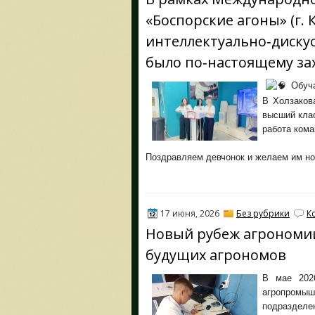
«Боспорские агоны» (г. 
интеллектуально‑диску
было по‑настоящему з
Обуча
В Холзаков
высший клас
работа кома
Поздравляем девчонок и желаем им н
17 июня, 2026
Без рубрики
К
Новый рубеж агрономи
будущих агрономов
В мае 202
агропромыш
подраздел