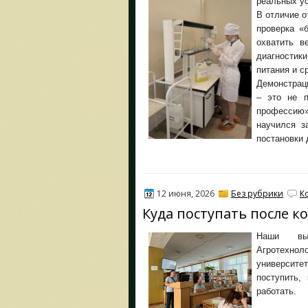
реальных ус
В отличие о
проверка «
охватить в
диагностики
питания и с
Демонстрац
– это не п
профессию
научился з
постановки 
12 июня, 2026
Без рубрики
К
Куда поступать после к
Наши вып
Агротехн
университе
поступить,
работать.