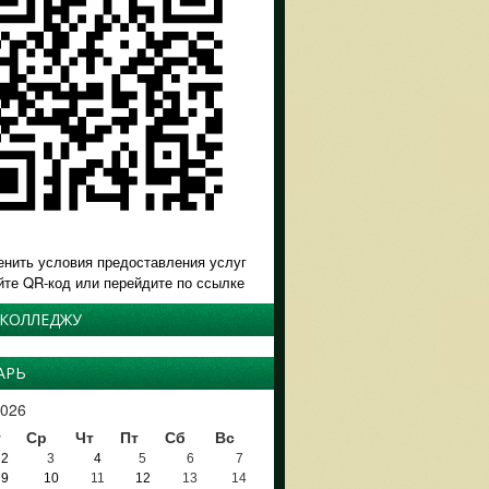
енить условия предоставления услуг
йте QR-код или перейдите по ссылке
 КОЛЛЕДЖУ
АРЬ
026
т
Ср
Чт
Пт
Сб
Вс
2
3
4
5
6
7
9
10
11
12
13
14