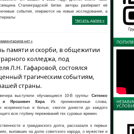
священа Сталинградской битве: авторы разбирают её
лючевые события, опираются на новые исследования, а
атериалы
Читать далее »
Гр
омментариев нет »
ПОПУЛЯ
ень памяти и скорби, в общежитии
рарного колледжа, под
ля Л.Н. Гафаровой, состоялся
щенный трагическим событиям,
ашей страны.
вечера выступили обучающиеся 10-В группы-
Ситенко
НЕЗАВИ
я и Ярошевич Кира
. Их проникновенные слова,
УСЛОВИ
е искренностью и болью, смогли донести до каждого
щего всю глубину переживаний тех суровых времен.
ственности и гражданского долга, рассказали о первых
иях, выпавших на долю советского народа, о мужестве и