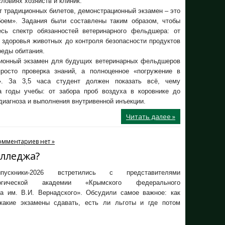
ловиях хозяйств и клиник.
т традиционных билетов, демонстрационный экзамен – это
боем». Задания были составлены таким образом, чтобы
есь спектр обязанностей ветеринарного фельдшера: от
 здоровья животных до контроля безопасности продуктов
реды обитания.
ионный экзамен для будущих ветеринарных фельдшеров
росто проверка знаний, а полноценное «погружение в
». За 3,5 часа студент должен показать всё, чему
а годы учебы: от забора проб воздуха в коровнике до
диагноза и выполнения внутривенной инъекции.
Читать далее »
омментариев нет »
олледжа?
ускники-2026 встретились с представителями
ологической академии «Крымского федерального
та им. В.И. Вернадского». Обсудили самое важное: как
 какие экзамены сдавать, есть ли льготы и где потом