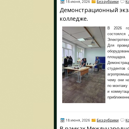
18 июня, 2026
Без рубрики
К
Демонстрационный экз
колледже.
В 2026 го
состоялся 
Электротех
Для провед
оборудован
площадка.
Демонстрац
студентов 
агропромыш
чему они н
по монтажу 
и коммутац
приближенны
18 июня, 2026
Без рубрики
К
В рамках Международно