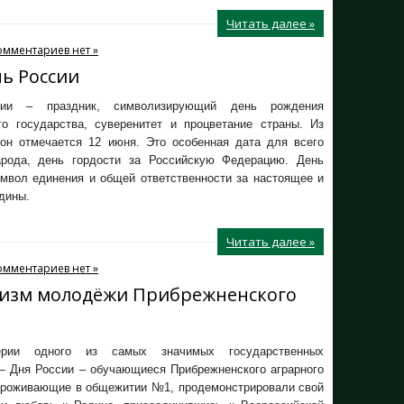
Читать далее »
омментариев нет »
нь России
ии – праздник, символизирующий день рождения
го государства, суверенитет и процветание страны. Из
 он отмечается 12 июня. Это особенная дата для всего
арода, день гордости за Российскую Федерацию. День
имвол единения и общей ответственности за настоящее и
дины.
Читать далее »
омментариев нет »
тизм молодёжи Прибрежненского
рии одного из самых значимых государственных
 – Дня России – обучающиеся Прибрежненского аграрного
проживающие в общежитии №1, продемонстрировали свой