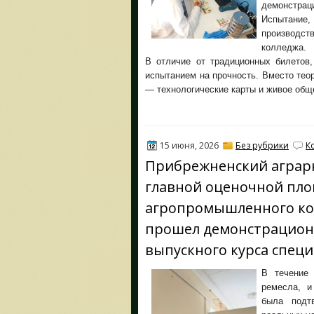
демонстрац
Испытание
производст
колледжа.
В отличие от традиционных билетов
испытанием на прочность. Вместо тео
— технологические карты и живое общ
15 июня, 2026
Без рубрики
К
Прибрежненский аграрн
главной оценочной пло
агропромышленного ком
прошел демонстрационн
выпускного курса специ
В течение 
ремесла, и
была подт