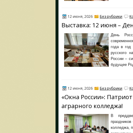
12 июня, 2026
Без рубрики
К
Выставка: 12 июня – Де
День Росс
современно
года в год
русского н
России – с
будущее Ро
12 июня, 2026
Без рубрики
К
«Окна России»: Патрио
аграрного колледжа!
В преддве
праздников
колледжа, 