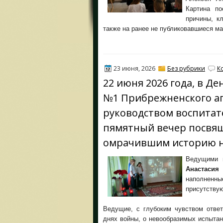
Картина по
причины, к
также на ранее не публиковавшиеся м
23 июня, 2026
Без рубрики
К
22 июня 2026 года, в Д
№1 Прибрежненского аг
руководством воспитате
пямятный вечер посвя
омрачившим историю н
Ведущими 
Анастаси
наполненны
присутствую
Ведущие, с глубоким чувством ответ
днях войны, о невообразимых испытан