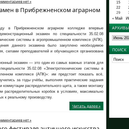
омментариев нет »
15
22
амен в Прибрежненском аграрном
29
« Май
И
АРХИВЫ
ду в Прибрежненском аграрном колледже впервые
демонстрационный экзамен по специальности 35.02.08
Архивы
нические системы в агропромышленном комплексе (АПК).
ения данного экзамена было закуплено необходимое
ПОИСК
ия, силами преподавателей и обучающихся организована
ионный экзамен — это один из самых важных этапов для
специальности 35.02.08 «Электротехнические системы в
ленном комплексе (АПК)»: им предстоит показать всё,
аучились за годы учёбы, выполняя практические задания
и коммутации распределительного щита, а также монтажу
ии распределительных коробок в условиях, максимально
х к реальному производству.
Читать далее »
омментариев нет »
го фестиваля античного искусства