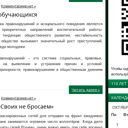
Комментариев нет »
 обучающихся
ка правонарушений и асоциального поведения является
приоритетных направлений воспитательной работы.
 тенденции общественного развития, нестабильность
 обществе вызывают значительный рост преступлений,
реди молодежи.
авонарушений – это система социальных, правовых,
ых на выявление и устранение причин и условий,
Чтобы оц
призорности, правонарушениям и общественным деяниям
использу
110 ЛЕТ
Читать далее »
КАЛЕНД
Комментариев нет »
«Своих не бросаем»
ОКТЯБР
Пн
В
маскировочных сетей для отправки на фронт ежедневно
ране занимается огромное число волонтёров. Когда дело
7
щиты своей Родины, очень важно иметь при себе арсенал