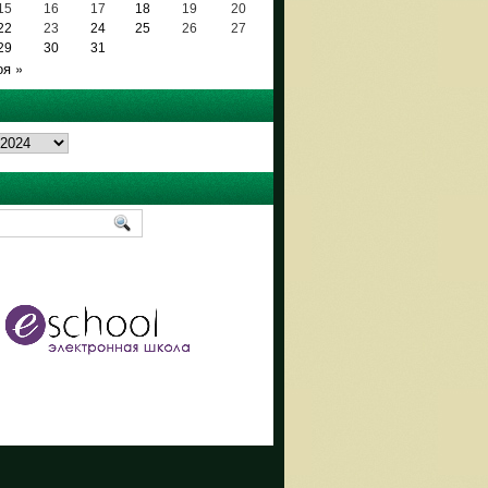
15
16
17
18
19
20
22
23
24
25
26
27
29
30
31
оя »