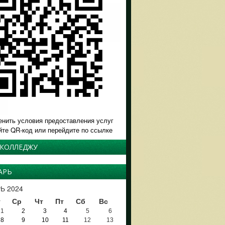
енить условия предоставления услуг
йте QR-код или перейдите по ссылке
 КОЛЛЕДЖУ
АРЬ
Ь 2024
т
Ср
Чт
Пт
Сб
Вс
1
2
3
4
5
6
8
9
10
11
12
13