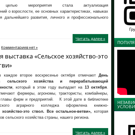
й целью мероприятия стала актуализация
ний о взрослости, ее основных характеристиках, навыках
я дальнейшего развития, личного и профессионального
Гр
Читать далее »
ПОПУЛЯ
Комментариев нет »
 выставка «Сельское хозяйство-это
тви»
в каждое второе воскресенье октября отмечают
День
ов сельского хозяйства и перерабатывающей
ности
, который в этом году выпадает на
13 октября
.
тмечают фермеры, агрономы, трактористы, комбайнеры,
, главы фирм и предприятий. К этой дате в библиотеке
НЕЗАВИ
енского аграрного колледжа оформлена книжно-
УСЛОВИ
 хозяйство-это ствол. Все остальное-ветви»,
которая
ков сельского хозяйства страны, нашего региона.
Читать далее »