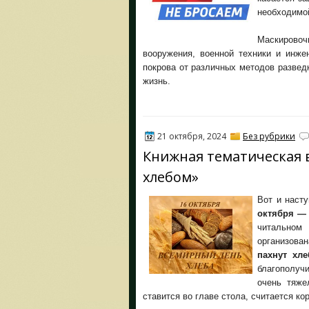
необходимой
Маскировоч
вооружения, военной техники и инже
покрова от различных методов развед
жизнь.
21 октября, 2024
Без рубрики
Книжная тематическая в
хлебом»
Вот и наст
октября —
читальном 
организова
пахнут хл
благополучи
очень тяже
ставится во главе стола, считается к