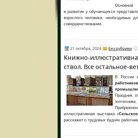
Основно
и развитие у обучающихся представле
взрослого человека, необходимых дл
совершенствования.
21 октября, 2024
Без рубрики
Книжно-иллюстративная
ствол. Все остальное-ве
В России 
работник
промышлен
Праздник о
зоотехники
Прибрежн
иллюстративная выставка «
Сельское
расскажет о трудовых буднях работни