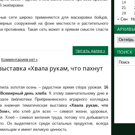
14
 экипировки.
21
28
ные сети широко применяются для маскировки бойцов,
« Сен
Н
нерных сооружений на фоне местности и растительного
АРХИВЫ
ки противника. Такая сеть может в прямом смысле спасти
Архивы
Читать далее »
ПОИСК
Комментариев нет »
ыставка «Хвала рукам, что пахнут
упила золотая осень – радостное время сбора урожая.
16
Всемирный день хлеба
. К этому замечательному дню в
зале библиотеки Прибрежненского аграрного колледжа
на книжная тематическая выставка
«Хвала рукам, что
ебом»
,
ибо хлеб для всех — символ жизни, здоровья,
я. Хлеб – символ величия труда, потому что добывается
ло. Он выделяется среди остальных продуктов, всегда
ормильцем и имеет великую ценность.