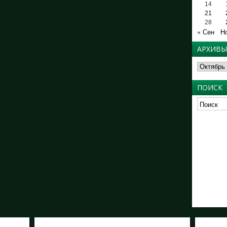
14
21
28
« Сен
Н
АРХИВЫ
Архивы
ПОИСК