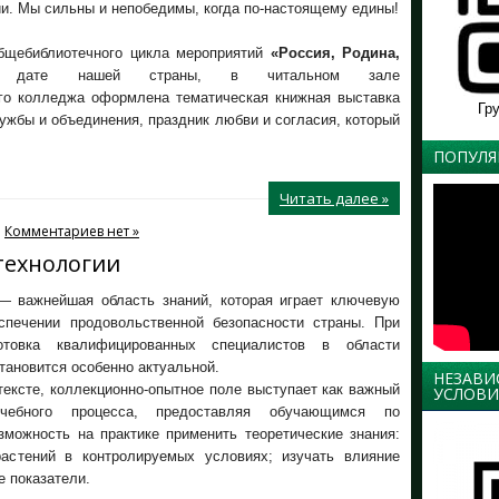
и. Мы сильны и непобедимы, когда по-настоящему едины!
бщебиблиотечного цикла мероприятий
«Россия, Родина,
 дате нашей страны, в читальном зале
го колледжа оформлена тематическая книжная выставка
Гр
ужбы и объединения, праздник любви и согласия, который
ПОПУЛЯ
Читать далее »
Комментариев нет »
технологии
— важнейшая область знаний, которая играет ключевую
спечении продовольственной безопасности страны. При
отовка квалифицированных специалистов в области
тановится особенно актуальной.
НЕЗАВИ
ексте, коллекционно-опытное поле выступает как важный
УСЛОВИ
чебного процесса, предоставляя обучающимся по
зможность на практике применить теоретические знания:
астений в контролируемых условиях; изучать влияние
е показатели.