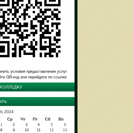
енить условия предоставления услуг
йте QR-код или перейдите по ссылке
 КОЛЛЕДЖУ
АРЬ
Ь 2024
т
Ср
Чт
Пт
Сб
Вс
1
2
3
4
5
6
8
9
10
11
12
13